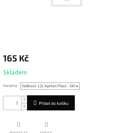
165 Kč
Měrná
Skladem
cena:
Varianta
Přidat do košíku