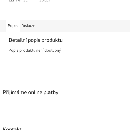
ZEPTAT SE
SDÍLET
Popis
Diskuze
Detailní popis produktu
Popis produktu není dostupný
Z
á
p
a
Přijímáme online platby
t
í
Kontakt