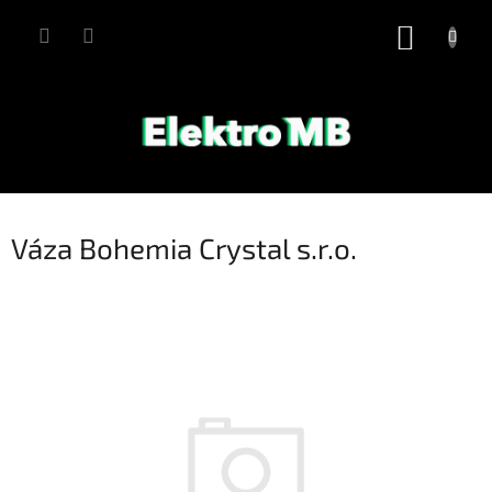
Přejít
na
NÁKUP
obsah
KOŠÍK
Váza Bohemia Crystal s.r.o.