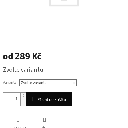
od
289 Kč
Měrná
Zvolte variantu
cena:
Varianta
Přidat do košíku