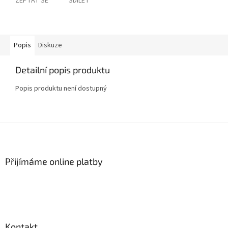
ZEPTAT SE
SDÍLET
Popis
Diskuze
Detailní popis produktu
Popis produktu není dostupný
Z
á
p
a
Přijímáme online platby
t
í
Kontakt