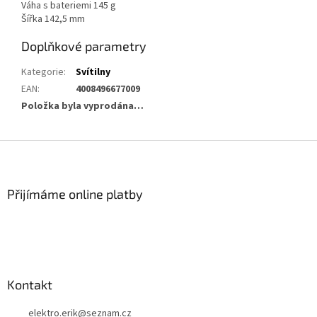
Váha s bateriemi 145 g
Šířka 142,5 mm
Doplňkové parametry
Kategorie
:
Svítilny
EAN
:
4008496677009
Položka byla vyprodána…
Z
á
p
a
Přijímáme online platby
t
í
Kontakt
elektro.erik
@
seznam.cz