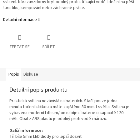
svícení. Nárazuvzdorný kryt odolný proti stříkající vodě. Ideální na pěší
turistiku, kempování nebo záchranné práce.
Detailní informace
ZEPTAT SE
SDÍLET
Popis
Diskuze
Detailní popis produktu
Praktická svítilna nezávislá na bateriích. Stačí pouze jedna
minuta točení kličkou a máte zajištěno 30 minut světla. Svítilna je
vybavena moderní Lithium/Ion nabíjecí baterie o kapacitě 120
mAh. Obal z ABS plastu je odolný proti vodě i nárazu.
Další informace:
Tři bíle 5mm LED diody pro lepší dosvit