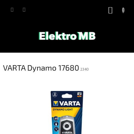
Přejít
na
NÁKUP
obsah
KOŠÍK
VARTA Dynamo 17680
2340