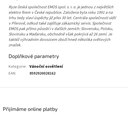
Ryze česká společnost EMOS spol. s. r. o. je jednou z největších
elektro firem v České republice. Založena byla roku 1991 a na
trhu tedy slaví úspěchy již přes 30 let. Centrála společnosti sídlí
v Přerově, odkud také zajišťuje zákaznický servis. Společnost
EMOS pak přímo působí i v dalších zemích: Slovensku, Polsku,
Slovinsku a Maďarsku, obchodně však pokrývá až 26 zemí. Je
taktéž výhradním dovozcem zboží hned několika světových
značek.
Doplňkové parametry
Kategorie
:
Vánoční osvětlení
EAN
:
8592920028162
Z
á
p
a
Přijímáme online platby
t
í