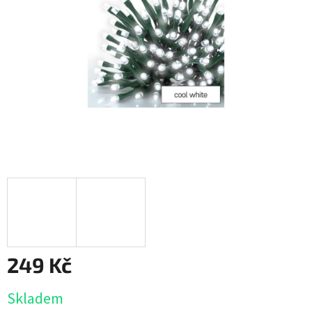
249 Kč
Měrná
Skladem
cena: