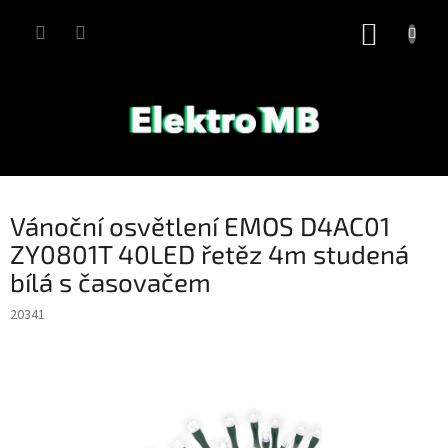
Přejít
na
NÁKUP
obsah
KOŠÍK
Vánoční osvětlení EMOS D4AC01
ZY0801T 40LED řetěz 4m studená
bílá s časovačem
20341