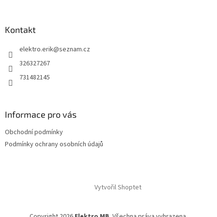
Kontakt
elektro.erik
@
seznam.cz
326327267
731482145
Informace pro vás
Obchodní podmínky
Podmínky ochrany osobních údajů
Vytvořil Shoptet
Copyright 2026
Elektro MB
. Všechna práva vyhrazena.