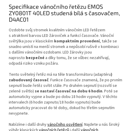
Specifikace vánočního řetězu EMOS
ZY0801T 40LED studená bílá s časovačem,
D4AC01
Ozdobte svůj stromek kvalitním vánočním LED řetězem
s atraktivní barvou LED žároviček a funkcí časovače. Vánoční
světýlka jsou v klasickém
kompaktním provedení
, takže se
snadno umístí na menší stromek a nepůsobí rušivě v kombinaci
s dalšími vánočními ozdobami. LED žárovky jsou
naprosto
bezpečné
a díky tomu, že se vůbec nezahřívají,
odpadá riziko vzniku požáru.
Tento světelný řetěz má na těle transformátoru (adaptéru
)
zabudovaný časovač
. Funkce časovače znamená, že po prvním
sepnutí bude řetěz svítit stále. Po druhém sepnutí (rozsvítí se
zelené světlo)
se nastaví
časovač na dobu 6 hodin
. Poté se
automaticky vypne a bude po dobu 18 hodin vypnutý. V těchto
intervalech (6 hodin zapnuto/18 hodin vypnuto) bude
automaticky pracovat do té doby, dokud ho třetím sepnutím
nevypnete.
Nabízíme i další druhy
vánočního osvětlení
. Najdete u nás široký
výběr klasických
vánočních řetězů
i další
vánočních