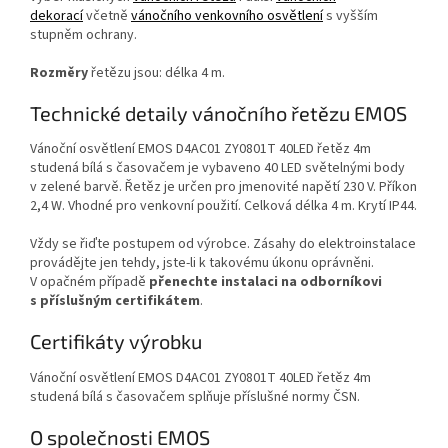
dekorací
včetně
vánočního venkovního osvětlení
s vyšším
stupněm ochrany.
Rozměry
řetězu jsou: délka 4 m.
Technické detaily vánočního řetězu EMOS
Vánoční osvětlení EMOS D4AC01 ZY0801T 40LED řetěz 4m
studená bílá s časovačem je vybaveno 40 LED světelnými body
v zelené barvě. Řetěz je určen pro jmenovité napětí 230 V. Příkon
2,4 W. Vhodné pro venkovní použití. Celková délka 4 m. Krytí IP44.
Vždy se řiďte postupem od výrobce. Zásahy do elektroinstalace
provádějte jen tehdy, jste-li k takovému úkonu oprávněni.
V opačném případě
přenechte instalaci na odborníkovi
s příslušným certifikátem
.
Certifikáty výrobku
Vánoční osvětlení EMOS D4AC01 ZY0801T 40LED řetěz 4m
studená bílá s časovačem splňuje příslušné normy ČSN.
O společnosti EMOS