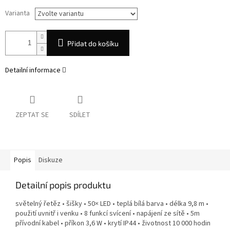
Varianta
Přidat do košíku
Detailní informace
ZEPTAT SE
SDÍLET
Popis
Diskuze
Detailní popis produktu
světelný řetěz • šišky • 50× LED • teplá bílá barva • délka 9,8 m •
použití uvnitř i venku • 8 funkcí svícení • napájení ze sítě • 5m
přívodní kabel • příkon 3,6 W • krytí IP44 • životnost 10 000 hodin