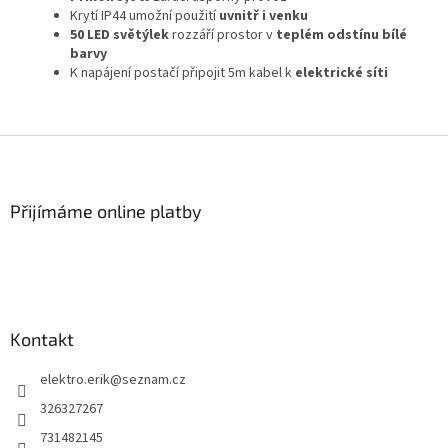
Krytí IP44 umožní použití
uvnitř i venku
50 LED světýlek
rozzáří prostor v
teplém odstínu bílé
barvy
K napájení postačí připojit 5m kabel k
elektrické síti
Z
á
p
a
Přijímáme online platby
t
í
Kontakt
elektro.erik
@
seznam.cz
326327267
731482145