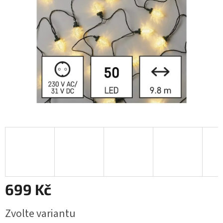
699 Kč
Měrná
Zvolte variantu
cena: