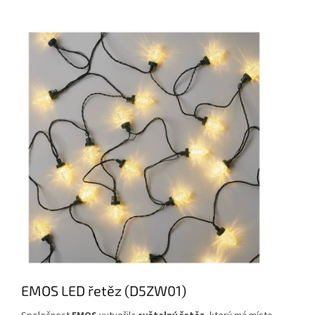
EMOS LED řetěz (D5ZW01)