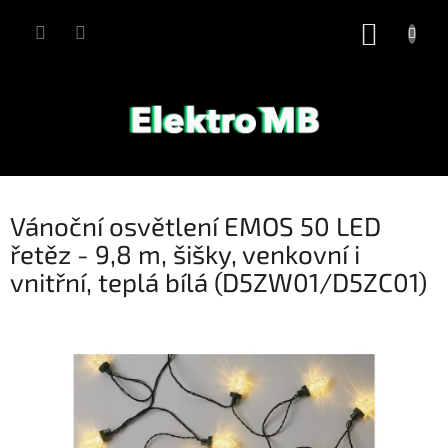
Přejít
na
NÁKUP
obsah
KOŠÍK
Vánoční osvětlení EMOS 50 LED
řetěz - 9,8 m, šišky, venkovní i
vnitřní, teplá bílá (D5ZW01/D5ZC01)