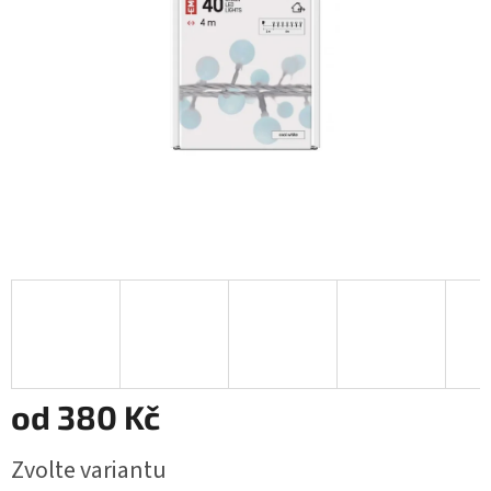
od
380 Kč
Měrná
Zvolte variantu
cena: