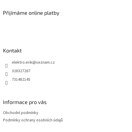
p
a
Přijímáme online platby
t
í
Kontakt
elektro.erik
@
seznam.cz
326327267
731482145
Informace pro vás
Obchodní podmínky
Podmínky ochrany osobních údajů