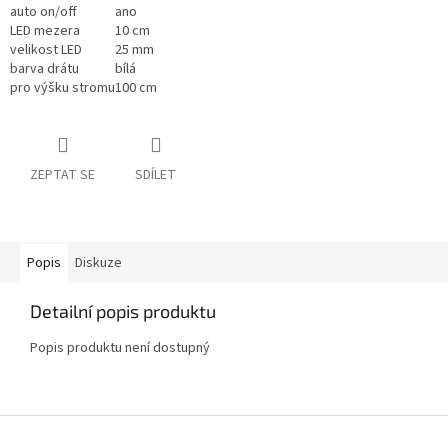
auto on/off
ano
LED mezera
10 cm
velikost LED
25 mm
barva drátu
bílá
pro výšku stromu
100 cm
ZEPTAT SE
SDÍLET
Popis
Diskuze
Detailní popis produktu
Popis produktu není dostupný
Z
á