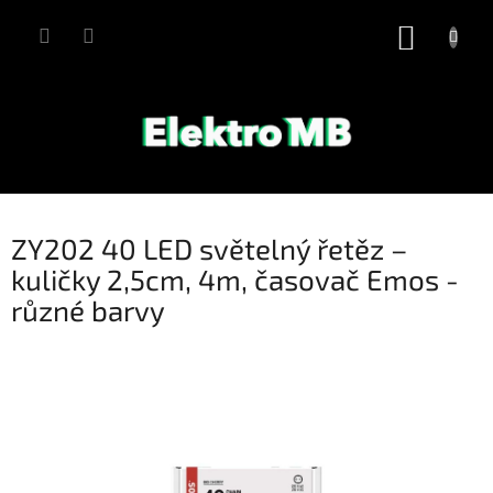
Přejít
na
NÁKUP
obsah
KOŠÍK
ZY202 40 LED světelný řetěz –
kuličky 2,5cm, 4m, časovač Emos -
různé barvy