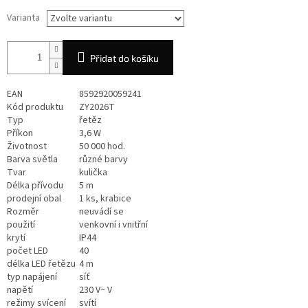
Varianta
Přidat do košíku
EAN
8592920059241
Kód produktu
ZY2026T
Typ
řetěz
Příkon
3,6 W
Životnost
50 000 hod.
Barva světla
různé barvy
Tvar
kulička
Délka přívodu
5 m
prodejní obal
1 ks, krabice
Rozměr
neuvádí se
použití
venkovní i vnitřní
krytí
IP44
počet LED
40
délka LED řetězu
4 m
typ napájení
síť
napětí
230 V~ V
režimy svícení
svítí