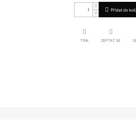
Přidat do koš
TISK
ZEPTAT SE
S