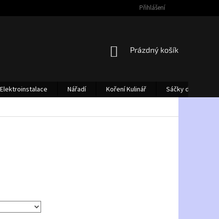
Přihlášení
NÁKUPNÍ
Prázdný košík
KOŠÍK
Elektroinstalace
Nářadí
Koření Kulinář
Sáčky do vysava