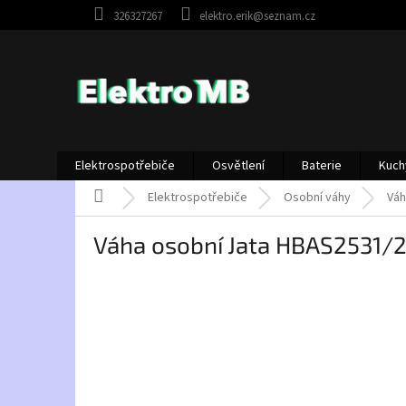
Přejít
326327267
elektro.erik@seznam.cz
na
obsah
Elektrospotřebiče
Osvětlení
Baterie
Kuch
Domů
Elektrospotřebiče
Osobní váhy
Váh
Váha osobní Jata HBAS2531/