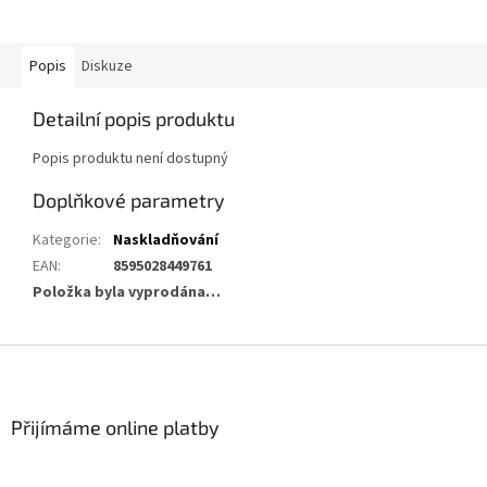
Popis
Diskuze
Detailní popis produktu
Popis produktu není dostupný
Doplňkové parametry
Kategorie
:
Naskladňování
EAN
:
8595028449761
Položka byla vyprodána…
Z
á
p
a
Přijímáme online platby
t
í