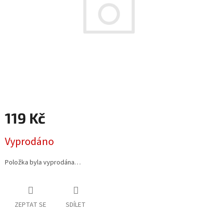
119 Kč
Měrná
Vyprodáno
cena:
Položka byla vyprodána…
ZEPTAT SE
SDÍLET