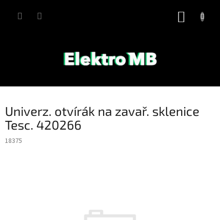
Přejít
na
NÁKUP
obsah
KOŠÍK
Univerz. otvírák na zavař. sklenice
Tesc. 420266
18375