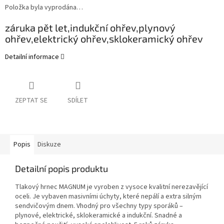
Položka byla vyprodána…
záruka pět let,
indukční ohřev,
plynový
ohřev,
elektrický ohřev,
sklokeramický ohřev
Detailní informace
ZEPTAT SE
SDÍLET
Popis
Diskuze
Detailní popis produktu
Tlakový hrnec MAGNUM je vyroben z vysoce kvalitní nerezavějící
oceli. Je vybaven masivními úchyty, které nepálí a extra silným
sendvičovým dnem. Vhodný pro všechny typy sporáků –
plynové, elektrické, sklokeramické a indukční. Snadné a