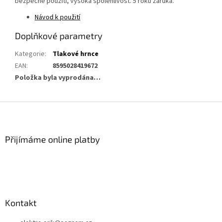
bezpečné použití, vysoká spolehlivost. 5 roků záruka.
Návod k použití
Doplňkové parametry
Kategorie
:
Tlakové hrnce
EAN
:
8595028419672
Položka byla vyprodána…
Z
á
p
a
Přijímáme online platby
t
í
Kontakt