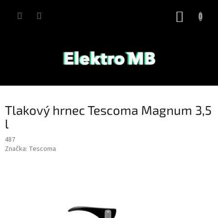
Přejít
na
NÁKUP
obsah
KOŠÍK
Tlakový hrnec Tescoma Magnum 3,5
l
487
Značka:
Tescoma