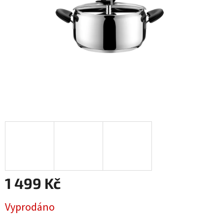
1 499 Kč
Měrná
Vyprodáno
cena: