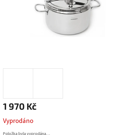
1 970 Kč
Měrná
Vyprodáno
cena:
Položka byla vyprodána…