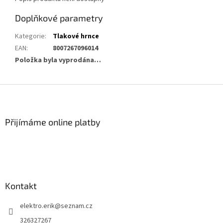
Doplňkové parametry
Kategorie
:
Tlakové hrnce
EAN
:
8007267096014
Položka byla vyprodána…
Z
á
p
a
Přijímáme online platby
t
í
Kontakt
elektro.erik
@
seznam.cz
326327267