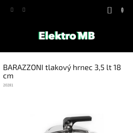
Přejít
na
NÁKUP
obsah
KOŠÍK
BARAZZONI tlakový hrnec 3,5 lt 18
cm
20281