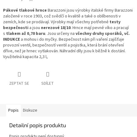
Pákové tlakové hrnce
Barazzoni jsou výrobky italské firmy Barazzoni
založené v roce 1903, což svědčí o kvalitě a také o oblíbenosti v
zemích, kde se prodávají. Výrobky mají všechny potřebné
testy
bezpečnosti
a jsou
nerezové 18/10
. Hrnce mají pevné víko a pracují
s
tlakem až 0,70 baru
. Jsou určeny na
všechny druhy sporáků, vč.
INDUKCE
a mohou i do myčky. Bezpečnost nám při vaření zajišťuje
provozní ventil, bezpečností ventil a pojistka, která brání otevření
dříve, než je hrnec vytlakován. Náhradní díly jsou k běžně k dostání.
Využitelná kapacita 2,3 l,
ZEPTAT SE
SDÍLET
Popis
Diskuze
Detailní popis produktu
Popis produktu není dostupný