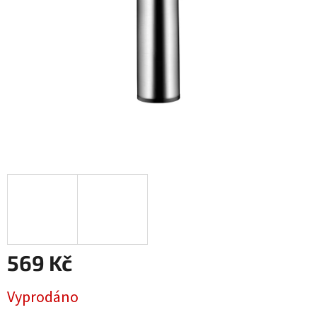
569 Kč
Měrná
Vyprodáno
cena: