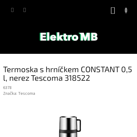
Přejít
na
NÁKUP
obsah
KOŠÍK
Termoska s hrníčkem CONSTANT 0,5
l, nerez Tescoma 318522
6378
Značka:
Tescoma