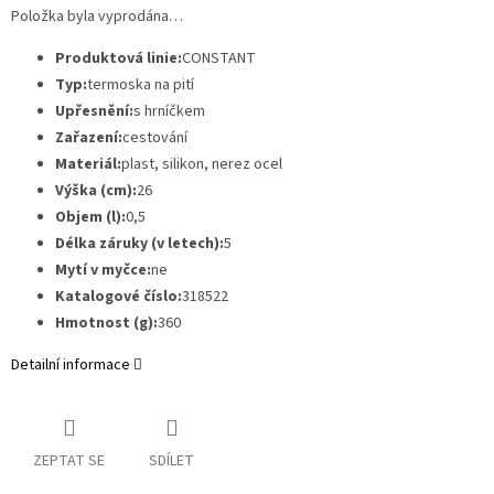
Položka byla vyprodána…
Produktová linie:
CONSTANT
Typ:
termoska na pití
Upřesnění:
s hrníčkem
Zařazení:
cestování
Materiál:
plast, silikon, nerez ocel
Výška (cm):
26
Objem (l):
0,5
Délka záruky (v letech):
5
Mytí v myčce:
ne
Katalogové číslo:
318522
Hmotnost (g):
360
Detailní informace
ZEPTAT SE
SDÍLET