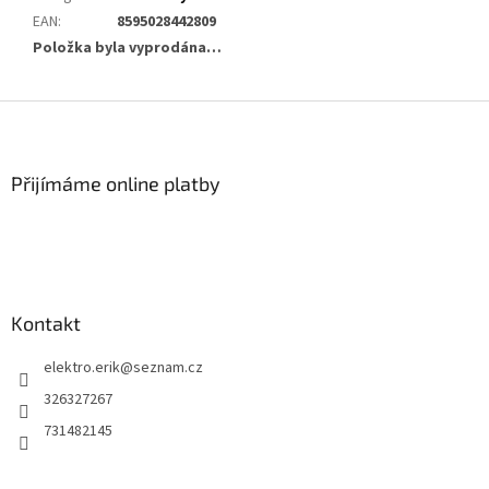
EAN
:
8595028442809
Položka byla vyprodána…
Z
á
p
a
Přijímáme online platby
t
í
Kontakt
elektro.erik
@
seznam.cz
326327267
731482145