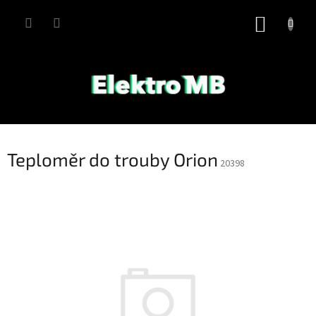
Přejít
na
NÁKUP
obsah
KOŠÍK
Teploměr do trouby Orion
20398