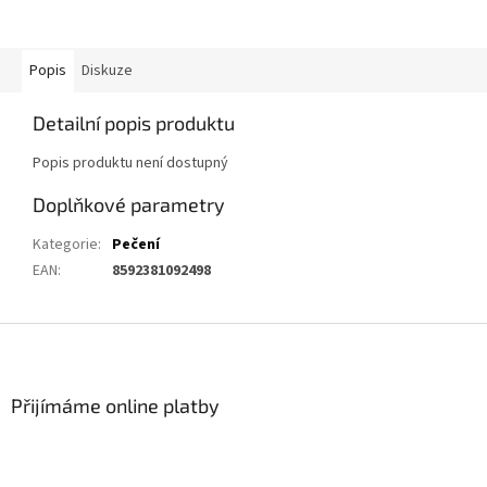
Popis
Diskuze
Detailní popis produktu
Popis produktu není dostupný
Doplňkové parametry
Kategorie
:
Pečení
EAN
:
8592381092498
Z
á
p
a
Přijímáme online platby
t
í