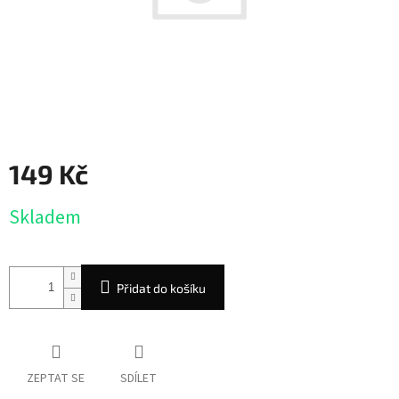
149 Kč
Měrná
Skladem
cena:
Přidat do košíku
ZEPTAT SE
SDÍLET