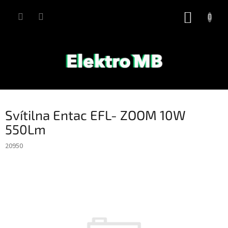
Přejít
na
NÁKUP
obsah
KOŠÍK
Svítilna Entac EFL- ZOOM 10W
550Lm
20950