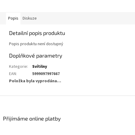
Popis
Diskuze
Detailní popis produktu
Popis produktu není dostupný
Doplňkové parametry
Kategorie
:
Svítilny
EAN
:
5999097997667
Položka byla vyprodána…
Z
á
p
a
Přijímáme online platby
t
í