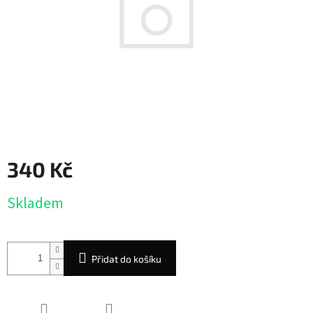
340 Kč
Měrná
Skladem
cena:
Přidat do košíku