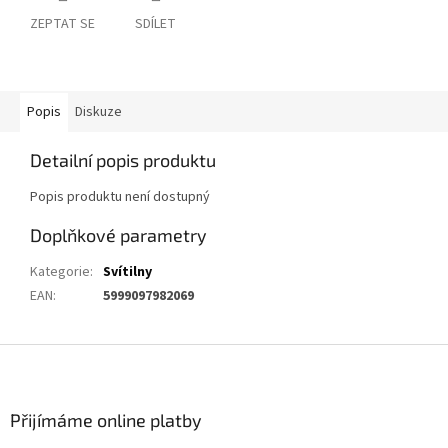
ZEPTAT SE
SDÍLET
Popis
Diskuze
Detailní popis produktu
Popis produktu není dostupný
Doplňkové parametry
Kategorie
:
Svítilny
EAN
:
5999097982069
Z
á
p
a
Přijímáme online platby
t