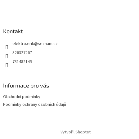
í
Kontakt
elektro.erik
@
seznam.cz
326327267
731482145
Informace pro vás
Obchodní podmínky
Podmínky ochrany osobních údajů
Vytvořil Shoptet