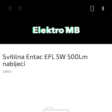
Přejít
na
NÁKUP
obsah
KOŠÍK
Svítilna Entac EFL 5W 500Lm
nabíjecí
20953