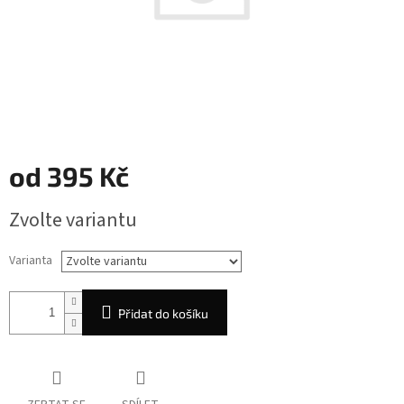
od
395 Kč
Měrná
Zvolte variantu
cena:
Varianta
Přidat do košíku