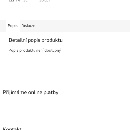
ZEPTAT SE
SDÍLET
Popis
Diskuze
Detailní popis produktu
Popis produktu není dostupný
Z
á
p
a
Přijímáme online platby
t
í
Kontakt