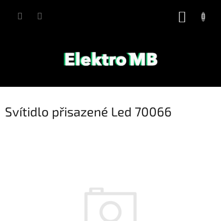
Přejít
na
NÁKUP
obsah
KOŠÍK
Svítidlo přisazené Led 70066