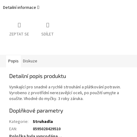
Detailní informace
ZEPTAT SE
SDÍLET
Popis
Diskuze
Detailní popis produktu
Vynikající pro snadné a rychlé strouhání a plátkování potravin.
Vyrobeno z prvotřídní nerezavějící oceli, po použití umyjte a
osušte. Vhodné do myčky. 3 roky záruka.
Doplňkové parametry
Kategorie
:
Struhadla
EAN
:
8595028429510
Položka byla vyprodána…