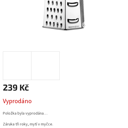
239 Kč
Měrná
Vyprodáno
cena:
Položka byla vyprodána…
Záruka tři roky,
mytí v myčce.