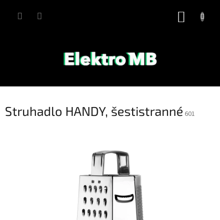
Přejít
na
NÁKUP
obsah
KOŠÍK
Struhadlo HANDY, šestistranné
601