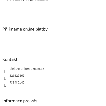
Z
á
p
a
Přijímáme online platby
t
í
Kontakt
elektro.erik
@
seznam.cz
326327267
731482145
Informace pro vás