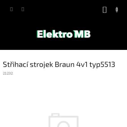
Přejít
na
NÁKUP
obsah
KOŠÍK
Střihací strojek Braun 4v1 typ5513
21232