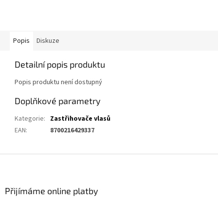
Popis
Diskuze
Detailní popis produktu
Popis produktu není dostupný
Doplňkové parametry
Kategorie
:
Zastřihovače vlasů
EAN
:
8700216429337
Z
á
p
a
Přijímáme online platby
t
í