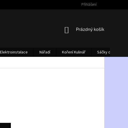
Přihlášení
NÁKUPNÍ
Prázdný košík
KOŠÍK
Elektroinstalace
Nářadí
Koření Kulinář
Sáčky do vysava