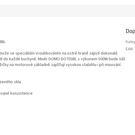
Dop
3BL
Kate
EAN
:
ože se speciálním vroubkováním na ostré hraně zajistí dokonalé
hodí do každé kuchyně. Mixér DOMO DO703BL s výkonem 500W bude Váš
čky na motorové základně zajišťují vysokou stabilitu i při mixování.
zeného skla
ované konzistence