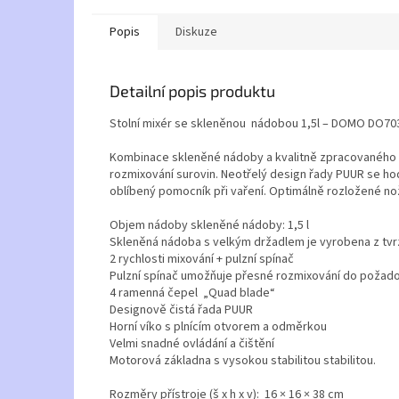
Popis
Diskuze
Detailní popis produktu
Stolní mixér se skleněnou nádobou 1,5l – DOMO DO70
Kombinace skleněné nádoby a kvalitně zpracovaného n
rozmixování surovin. Neotřelý design řady PUUR se 
oblíbený pomocník při vaření. Optimálně rozložené noži
Objem nádoby skleněné nádoby: 1,5 l
Skleněná nádoba s velkým držadlem je vyrobena z tvr
2 rychlosti mixování + pulzní spínač
Pulzní spínač umožňuje přesné rozmixování do požad
4 ramenná čepel „Quad blade“
Designově čistá řada PUUR
Horní víko s plnícím otvorem a odměrkou
Velmi snadné ovládání a čištění
Motorová základna s vysokou stabilitou stabilitou.
Rozměry přístroje (š x h x v): 16 × 16 × 38 cm