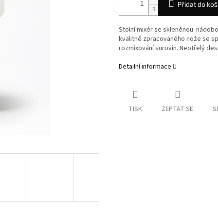
Přidat do koš
Stolní mixér se skleněnou nádob
kvalitně zpracovaného nože se sp
rozmixování surovin. Neotřelý de
Detailní informace
TISK
ZEPTAT SE
S