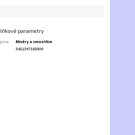
lňkové parametry
gorie
:
Mixéry a smoothie
5411397165930