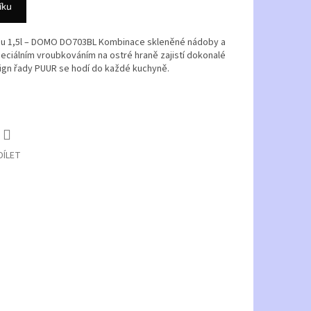
íku
ou 1,5l – DOMO DO703BL Kombinace skleněné nádoby a
eciálním vroubkováním na ostré hraně zajistí dokonalé
sign řady PUUR se hodí do každé kuchyně.
DÍLET