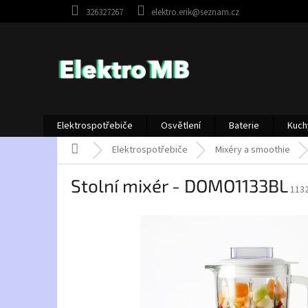
Přejít
326327267
elektro.erik@seznam.cz
na
obsah
Elektrospotřebiče
Osvětlení
Baterie
Kuch
Domů
Elektrospotřebiče
Mixéry a smoothie
Stolní mixér - DOMO1133BL
113