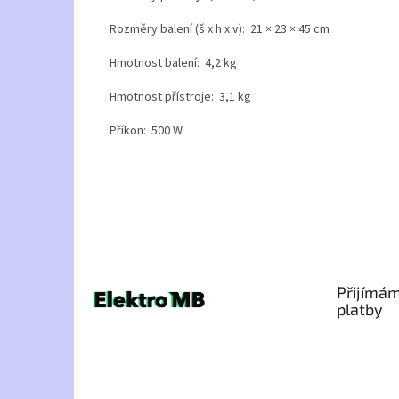
Rozměry balení (š x h x v): 21 × 23 × 45 cm
Hmotnost balení: 4,2 kg
Hmotnost přístroje: 3,1 kg
Příkon: 500 W
Z
á
p
a
t
Přijímám
í
platby