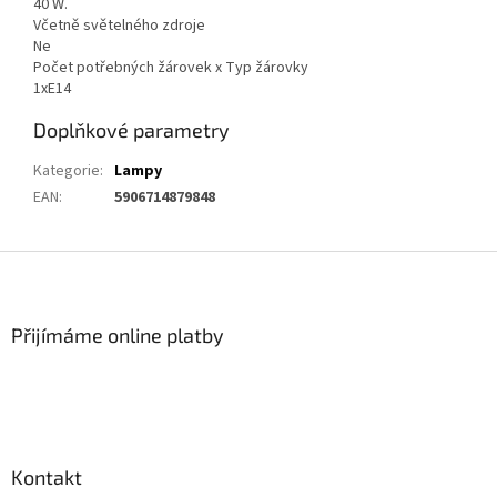
40 W.
Včetně světelného zdroje
Ne
Počet potřebných žárovek x Typ žárovky
1xE14
Doplňkové parametry
Kategorie
:
Lampy
EAN
:
5906714879848
Z
á
p
a
Přijímáme online platby
t
í
Kontakt