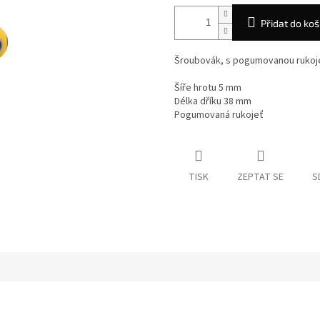
Přidat do koš
Šroubovák, s pogumovanou rukojet
Šíře hrotu 5 mm
Délka dříku 38 mm
Pogumovaná rukojeť
TISK
ZEPTAT SE
S