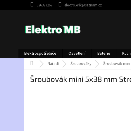
Přejít
326327267
elektro.erik@seznam.cz
na
obsah
Elektrospotřebiče
Osvětlení
Baterie
Kuch
Domů
Nářadí
Šroubováky
Šroubovák mini
Šroubovák mini 5x38 mm Str