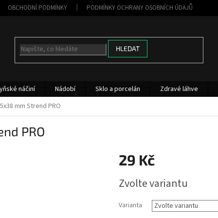
OBCHODNÍ PODMÍNKY
PODMÍNKY OCHRANY OSOBNÍCH ÚDAJŮ
HLEDAT
yňské náčiní
Nádobí
Sklo a porcelán
Zdravé láhve
 5x38 mm Strend PRO
end PRO
29 Kč
Měrná
Zvolte variantu
cena:
Varianta