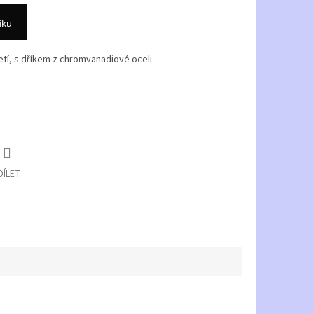
íku
í, s dříkem z chromvanadiové oceli.
DÍLET