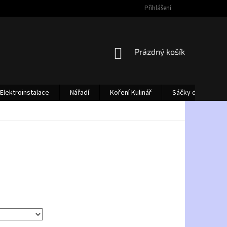
Přihlášení
NÁKUPNÍ
Prázdný košík
KOŠÍK
Elektroinstalace
Nářadí
Koření Kulinář
Sáčky do vysava