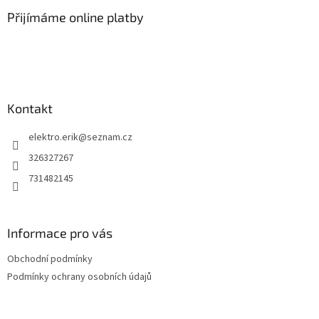
p
a
Přijímáme online platby
t
í
Kontakt
elektro.erik
@
seznam.cz
326327267
731482145
Informace pro vás
Obchodní podmínky
Podmínky ochrany osobních údajů