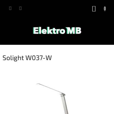
Přejít
na
NÁKUP
obsah
KOŠÍK
Solight W037-W