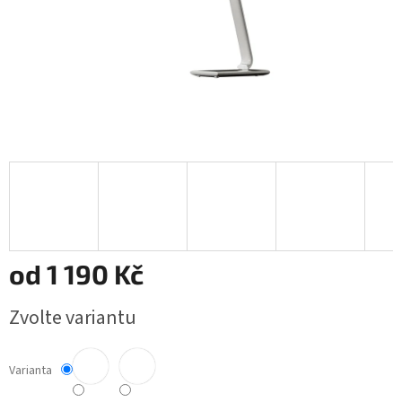
od
1 190 Kč
Měrná
Zvolte variantu
cena:
Varianta