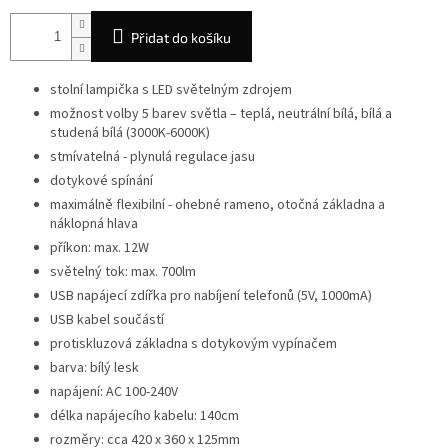
Přidat do košíku
stolní lampička s LED světelným zdrojem
možnost volby 5 barev světla – teplá, neutrální bílá, bílá a
studená bílá (3000K-6000K)
stmívatelná - plynulá regulace jasu
dotykové spínání
maximálně flexibilní - ohebné rameno, otočná základna a
náklopná hlava
příkon: max. 12W
světelný tok: max. 700lm
USB napájecí zdířka pro nabíjení telefonů (5V, 1000mA)
USB kabel součástí
protiskluzová základna s dotykovým vypínačem
barva: bílý lesk
napájení: AC 100-240V
délka napájecího kabelu: 140cm
rozměry: cca 420 x 360 x 125mm