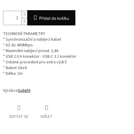
Přidat do košíku
TECHNICKÉ PARAMETRY
* Synchronizační a nabíjecí kabel
* Až do 480Mbps
* Maximální nabíjecí proud: 2,4A
* USB 2.0 A konektor - USB-C 3.1 konektor
* Odolné provedení pro extra výdrž
* Balení: blistr
* Délka: 2m
Výrobce
Solight
ZEPTAT SE
SDÍLET