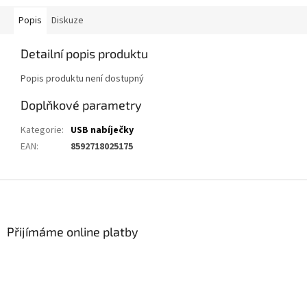
Popis
Diskuze
Detailní popis produktu
Popis produktu není dostupný
Doplňkové parametry
Kategorie
:
USB nabíječky
EAN
:
8592718025175
Z
á
p
a
Přijímáme online platby
t
í