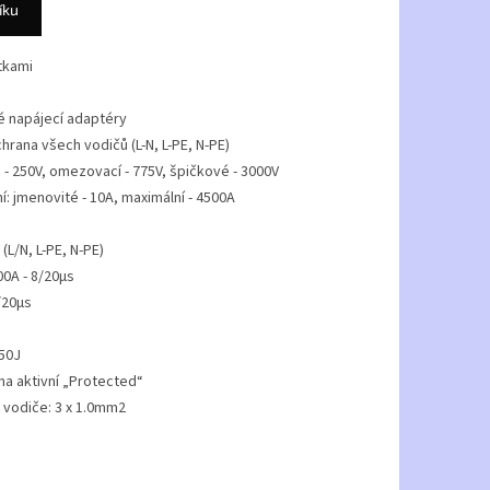
íku
tkami
é napájecí adaptéry
rana všech vodičů (L-N, L-PE, N-PE)
 - 250V, omezovací - 775V, špičkové - 3000V
: jmenovité - 10A, maximální - 4500A
(L/N, L-PE, N-PE)
00A - 8/20µs
/20µs
50J
a aktivní „Protected“
, vodiče: 3 x 1.0mm2