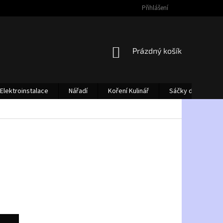
Přihlášení
NÁKUPNÍ
Prázdný košík
KOŠÍK
Elektroinstalace
Nářadí
Koření Kulinář
Sáčky do vysava