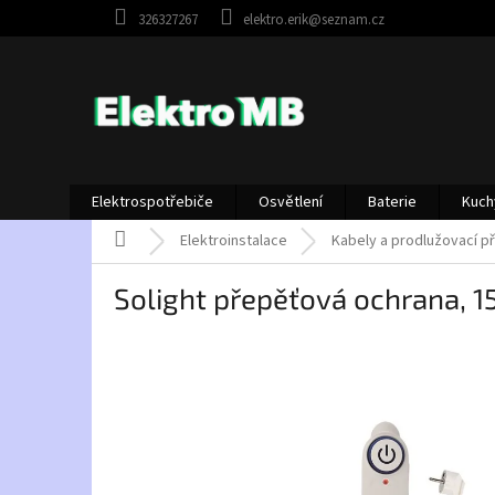
Přejít
326327267
elektro.erik@seznam.cz
na
obsah
Elektrospotřebiče
Osvětlení
Baterie
Kuch
Domů
Elektroinstalace
Kabely a prodlužovací p
Solight přepěťová ochrana, 15