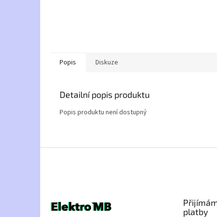
Popis
Diskuze
Detailní popis produktu
Popis produktu není dostupný
Z
á
p
a
t
Přijímám
í
platby