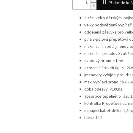
Přidat do koš
5 zásuvek s dětskými pojis
velký podsvětlený vypínač
oddělená zásuvka pro velk
plná 3-pólová přepěťová och
maximální napětí: jmenovité
maximální proudové zatížení
svodový proud: <1mA
ochranná úroveň Up: <= 2kV 
jmenovitý vybíjecí proud: 1
max. vybíjecí proud: 9kA - 8
doba odezvy: <100ns
absorpce tepelného rázu 1
kontrolka Přepěťová ochran
napájecí kabel: délka: 1,5m
barva: bílá