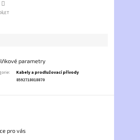
DÍLET
lňkové parametry
gorie
:
Kabely a prodlužovací přívody
8592718018870
ce pro vás