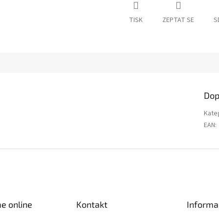
TISK
ZEPTAT SE
S
Dop
Kate
EAN
:
e online
Kontakt
Informa