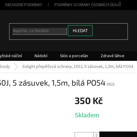
OBCHODNÍ PODMÍNKY
PODMÍNKY OCHRANY OSOBNÍCH ÚDAJŮ
HLEDAT
yňské náčiní
Nádobí
Sklo a porcelán
Zdravé láhve
řívody
Solight přepěťová ochrana, 150J, 5 zásuvek, 1,5m, bílá PO54
0J, 5 zásuvek, 1,5m, bílá PO54
3621
350 Kč
Měrná
Skladem
cena: