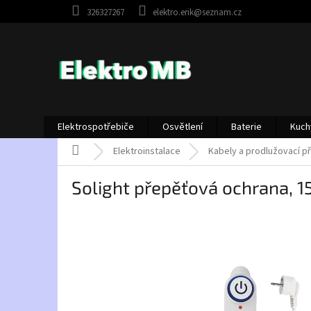
Přejít
326327267
elektro.erik@seznam.cz
na
obsah
Elektrospotřebiče
Osvětlení
Baterie
Kuch
Domů
Elektroinstalace
Kabely a prodlužovací p
Solight přepěťová ochrana, 15