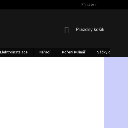
Přihlášení
NÁKUPNÍ
Prázdný košík
KOŠÍK
Elektroinstalace
Nářadí
Koření Kulinář
Sáčky do vysava