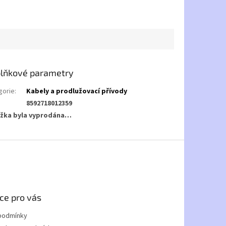
lňkové parametry
gorie
:
Kabely a prodlužovací přívody
8592718012359
žka byla vyprodána…
ce pro vás
podmínky