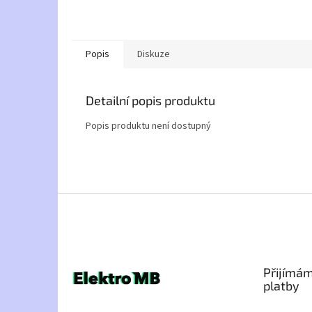
Popis
Diskuze
Detailní popis produktu
Popis produktu není dostupný
Z
á
p
a
t
Přijímám
í
platby