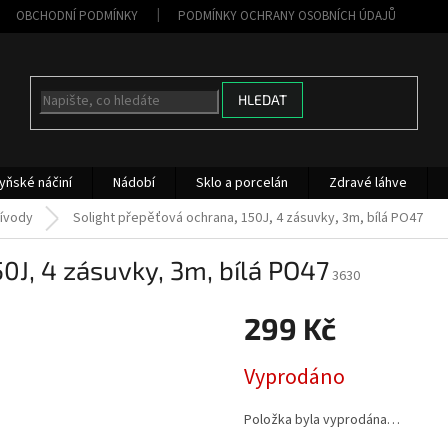
OBCHODNÍ PODMÍNKY
PODMÍNKY OCHRANY OSOBNÍCH ÚDAJŮ
HLEDAT
yňské náčiní
Nádobí
Sklo a porcelán
Zdravé láhve
řívody
Solight přepěťová ochrana, 150J, 4 zásuvky, 3m, bílá PO47
0J, 4 zásuvky, 3m, bílá PO47
3630
299 Kč
Měrná
Vyprodáno
cena:
Položka byla vyprodána…