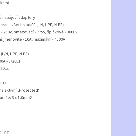
tkami
é napájecí adaptéry
rana všech vodičů (L-N, L-PE, N-PE)
 - 250V, omezovací - 775V, špičkové - 3000V
: jmenovité - 10A, maximální - 4500A
(L/N, L-PE, N-PE)
00A - 8/20µs
/20µs
50J
a aktivní „Protected“
vodiče: 3 x 1,0mm2
DÍLET