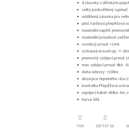
4 zásuvky s dětskými pojis
velký podsvětlený vypínač
oddělená zásuvka pro velk
plná 3-pólová přepěťová och
maximální napětí: jmenovité
maximální proudové zatížení
svodový proud: <1mA
ochranná úroveň Up: <= 2kV 
jmenovitý vybíjecí proud: 1
max. vybíjecí proud: 9kA - 8
doba odezvy: <100ns
absorpce tepelného rázu 1
kontrolka Přepěťová ochran
napájecí kabel: délka: 3m, 
barva: bílá
TISK
ZEPTAT SE
S