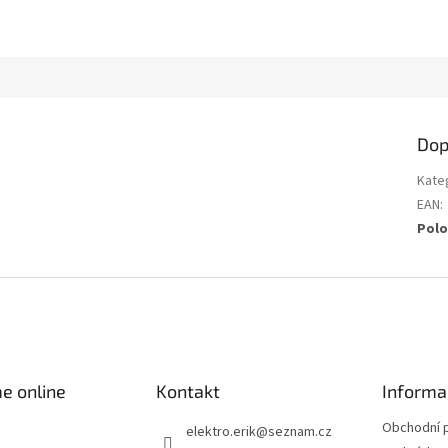
Dop
Kate
EAN
:
Polo
e online
Kontakt
Informa
Obchodní 
elektro.erik
@
seznam.cz