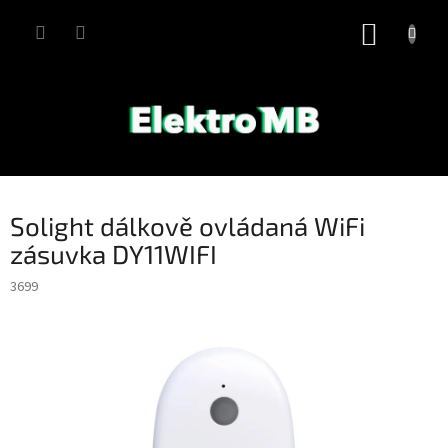
Přejít
na
NÁKUP
obsah
KOŠÍK
Solight dálkově ovládaná WiFi
zásuvka DY11WIFI
3699