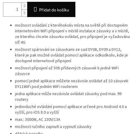
Přidat do košíku
možnost ovládání z kteréhokoliv místa na světě při dostupném
internetovém WiFi připojení v místě instalace zásuvky a v místě,
ze kterého chcete zásuvku ovládat, pro připojení je vyžadována
síť 4G
možnost spárování se zásuvkami ze sad DY08, DY09 a DY12,
které je pak možné ovládat pomocí aplikace odkudkoliv, kde je
dostupné internetové připojení
možnost připojení až 50ti přídavných zásuvek k jedné WiFi
zásuvce
pomocí jedné aplikace můžete nezávisle ovládat až 10 zásuvek
DY11WiFi pod jedním WiFi routerem
jedna aplikace může nezávisle ovládat zásuvky pod max. 99
routery
jednoduché ovládání pomocí aplikace určené pro Android 4.0 a
vyšší, pro iOS 8.0 a vyšší
max.: 3000W, AC 230V/13A
možnost ručního zapnutí a vypnutí zásuvky