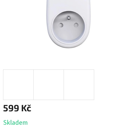
599 Kč
Měrná
Skladem
cena: