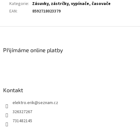
Kategorie
:
Zásuvky, zástrčky, vypínače, časovače
EAN
:
8592718023379
Z
á
p
a
Přijímáme online platby
t
í
Kontakt
elektro.erik
@
seznam.cz
326327267
731482145