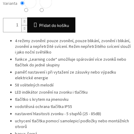
Varianta
Přidat do košíku
4 režimy zvonění: pouze zvonění, pouze blikání, zvonění i blikání,
zvonění a nepřetržité svícení. Režim nepřetržitého svícení slouží
i jako noční světélko
funkce „Learning code“ umožňuje spárování více zvonků nebo
tlačítek do jedné skupiny
paměť nastavení i při vytažení ze zásuvky nebo výpadku
elektrické energie
58 volitelných melodií
LED indikátor zvonění na zvonku i tlačítku
tlačítko s krytem na jmenovku
vodotěsná ochrana tlačítka IP55
nastavení hlasitosti zvonku - 5 stupňů (25 - 85dB)
uchycení tlačítka pomocí samolepicí podložky nebo montážních
otvorů