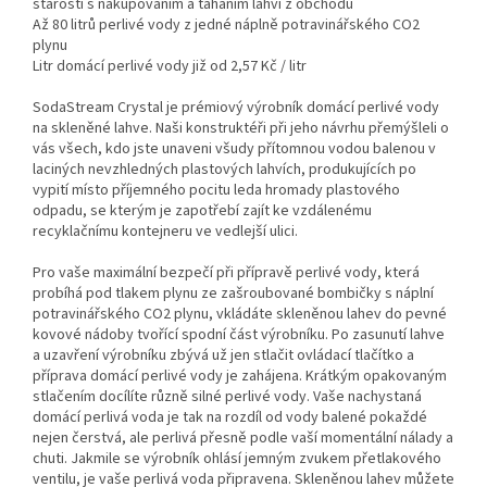
starostí s nakupováním a taháním lahví z obchodu
Až 80 litrů perlivé vody z jedné náplně potravinářského CO2
plynu
Litr domácí perlivé vody již od 2,57 Kč / litr
SodaStream Crystal je prémiový výrobník domácí perlivé vody
na skleněné lahve. Naši konstruktéři při jeho návrhu přemýšleli o
vás všech, kdo jste unaveni všudy přítomnou vodou balenou v
laciných nevzhledných plastových lahvích, produkujících po
vypití místo příjemného pocitu leda hromady plastového
odpadu, se kterým je zapotřebí zajít ke vzdálenému
recyklačnímu kontejneru ve vedlejší ulici.
Pro vaše maximální bezpečí při přípravě perlivé vody, která
probíhá pod tlakem plynu ze zašroubované bombičky s náplní
potravinářského CO2 plynu, vkládáte skleněnou lahev do pevné
kovové nádoby tvořící spodní část výrobníku. Po zasunutí lahve
a uzavření výrobníku zbývá už jen stlačit ovládací tlačítko a
příprava domácí perlivé vody je zahájena. Krátkým opakovaným
stlačením docílíte různě silné perlivé vody. Vaše nachystaná
domácí perlivá voda je tak na rozdíl od vody balené pokaždé
nejen čerstvá, ale perlivá přesně podle vaší momentální nálady a
chuti. Jakmile se výrobník ohlásí jemným zvukem přetlakového
ventilu, je vaše perlivá voda připravena. Skleněnou lahev můžete