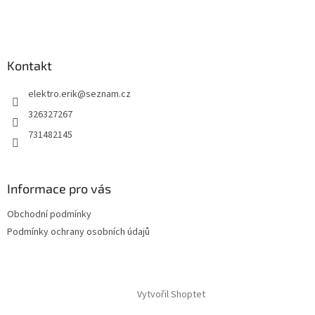
í
Kontakt
elektro.erik
@
seznam.cz
326327267
731482145
Informace pro vás
Obchodní podmínky
Podmínky ochrany osobních údajů
Vytvořil Shoptet