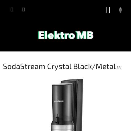
Přejít
na
NÁKUP
obsah
KOŠÍK
SodaStream Crystal Black/Metal
83