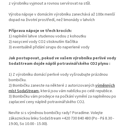
z výrobníku vyjmout a rovnou servírovat na stůl.
Výroba nápoje v domácím výrobníku zanechává až 100x menší
dopad na životní prostředí, než limonády v lahvích
Příprava nápoje ve třech krocích:
1) naplnění lahve studenou vodou z kohoutku
2) nasycení vody CO2 stisknutím tlačítka
3) eventuálně přidání sirupu do naperlené vody
Jak postupovat, pokud ve vašem výrobníku perlivé vody
SodaStream dojde náplň potravinářského CO2 plynu :
1) Z výrobníku domácí perlivé vody vyšroubujte prázdnou
bombičku.
2) Bombičku zaneste na některé z autorizovaných
výměnných
míst SodaStream
, která jsou vám nablízku po celé republice.
3) Bombičku vám prodejce na počkání vymění za naplněnou po
zaplacení ceny náplně potravinářského CO2.
Nevíte si s výměnou bombičky rady? Poradíme. Volejte
zákaznickou linku SodaStream +420 730 840 480 (Po - Pá 8.30 -
19.00, So 10.00 - 15.00).