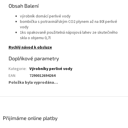
Obsah Balení
výrobník domácí perlivé vody
bombička s potravinářským CO2 plynem až na 80l perlivé
vody
1ks opakovaně použitelná nápojová lahev ze skutečného
skla o objemu 0,7l
Rychlý návod k obsluze
Doplňkové parametry
Kategorie
:
Výrobníky perlivé vody
EAN
:
7290012694264
Položka byla vyprodána…
Z
á
p
a
Přijímáme online platby
t