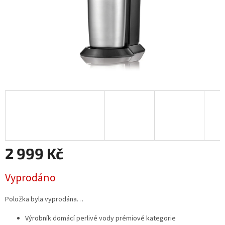
2 999 Kč
Měrná
Vyprodáno
cena:
Položka byla vyprodána…
Výrobník domácí perlivé vody prémiové kategorie