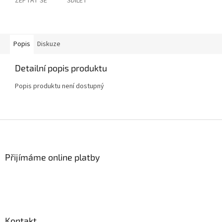
ZEPTAT SE
SDÍLET
Popis
Diskuze
Detailní popis produktu
Popis produktu není dostupný
Z
á
p
a
Přijímáme online platby
t
í
Kontakt