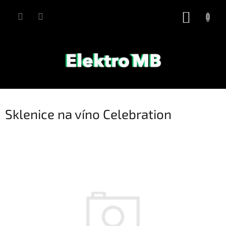
Přejít
na
NÁKUP
obsah
KOŠÍK
Sklenice na víno Celebration