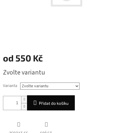
od
550 Kč
Měrná
Zvolte variantu
cena:
Varianta
Přidat do košíku