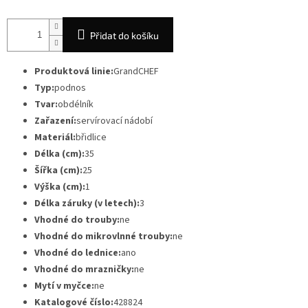
Přidat do košíku
Produktová linie:
GrandCHEF
Typ:
podnos
Tvar:
obdélník
Zařazení:
servírovací nádobí
Materiál:
břidlice
Délka (cm):
35
Šířka (cm):
25
Výška (cm):
1
Délka záruky (v letech):
3
Vhodné do trouby:
ne
Vhodné do mikrovlnné trouby:
ne
Vhodné do lednice:
ano
Vhodné do mrazničky:
ne
Mytí v myčce:
ne
Katalogové číslo:
428824