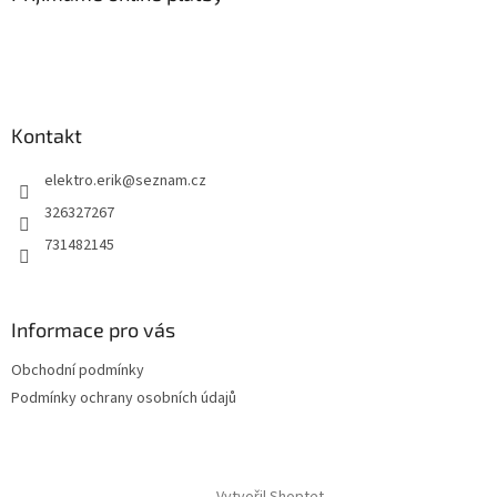
t
í
Kontakt
elektro.erik
@
seznam.cz
326327267
731482145
Informace pro vás
Obchodní podmínky
Podmínky ochrany osobních údajů