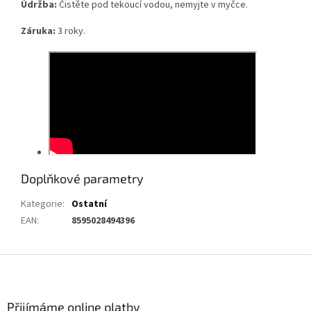
Údržba:
Čistěte pod tekoucí vodou, nemyjte v myčce.
Záruka:
3 roky.
Doplňkové parametry
Kategorie
:
Ostatní
EAN
:
8595028494396
Z
á
p
a
Přijímáme online platby