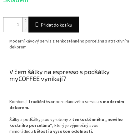
Skladem
cena:
Přidat do košíku
Moderní kávový servis z tenkostěnného porcelánu s atraktivním
dekorem.
V čem šálky na espresso s podšálky
myCOFFEE vynikají?
Kombinují
tradiční tvar
porcelánového servisu
s moderním
dekorem.
Šálky a podšálky jsou vyrobeny z
tenkostěnného „nového
kostního porcelánu“
, který je výjimečný svou
mimořádnou
bělostí a vysokou odolností.