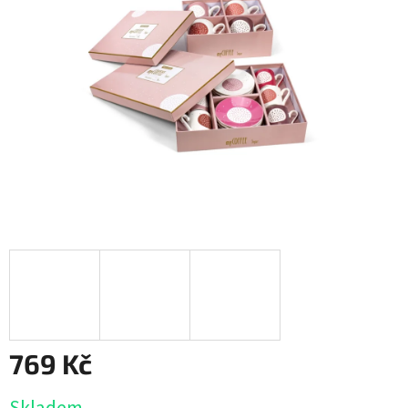
769 Kč
Měrná