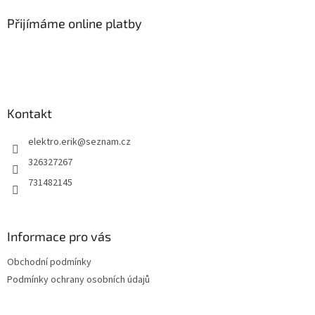
p
a
Přijímáme online platby
t
í
Kontakt
elektro.erik
@
seznam.cz
326327267
731482145
Informace pro vás
Obchodní podmínky
Podmínky ochrany osobních údajů