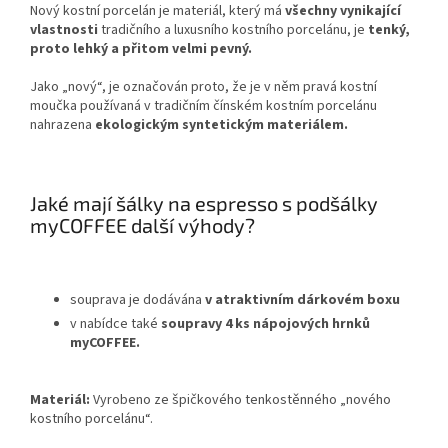
Nový kostní porcelán je materiál, který má
všechny vynikající
vlastnosti
tradičního a luxusního kostního porcelánu, je
tenký,
proto lehký a přitom velmi pevný.
Jako „nový“, je označován proto, že je v něm pravá kostní
moučka používaná v tradičním čínském kostním porcelánu
nahrazena
ekologickým syntetickým materiálem.
Jaké mají šálky na espresso s podšálky
myCOFFEE další výhody?
souprava je dodávána
v atraktivním dárkovém boxu
v nabídce také
soupravy 4 ks nápojových hrnků
myCOFFEE.
Materiál:
Vyrobeno ze špičkového tenkostěnného „nového
kostního porcelánu“.