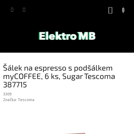
Přejít
na
NÁKUP
obsah
KOŠÍK
Šálek na espresso s podšálkem
myCOFFEE, 6 ks, Sugar Tescoma
387715
3309
Značka:
Tescoma