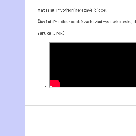
Materiál:
Prvotřídní nerezavějící ocel.
Čištění:
Pro dlouhodobé zachování vysokého lesku, 
Záruka:
5 roků.
Z
á
p
a
t