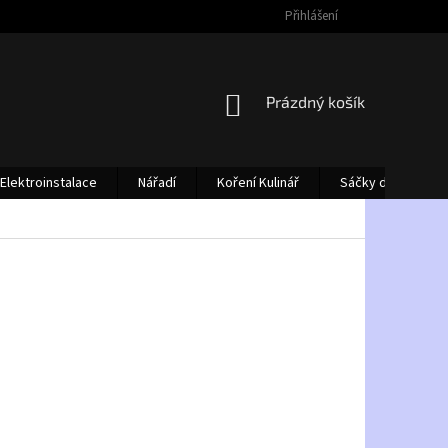
Přihlášení
NÁKUPNÍ
Prázdný košík
KOŠÍK
Elektroinstalace
Nářadí
Koření Kulinář
Sáčky do vysava