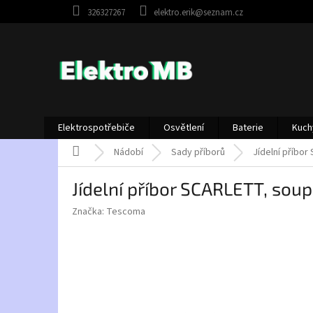
Přejít
326327267
elektro.erik@seznam.cz
na
obsah
Elektrospotřebiče
Osvětlení
Baterie
Kuch
Domů
Nádobí
Sady příborů
Jídelní příbo
Jídelní příbor SCARLETT, so
Značka:
Tescoma