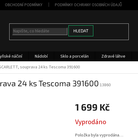
OBCHODNÍ PODMÍNKY
PODMÍNKY OCHRANY OSOBNÍCH ÚDAJŮ
HLEDAT
yňské náčiní
Nádobí
Sklo a porcelán
Zdravé láhve
r SCARLETT, souprava 24 ks Tescoma 391600
uprava 24 ks Tescoma 391600
13860
1 699 Kč
Měrná
Vyprodáno
cena:
Položka byla vyprodána…