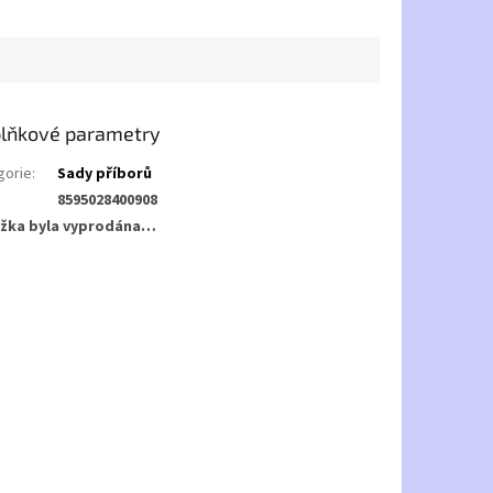
lňkové parametry
gorie
:
Sady příborů
8595028400908
žka byla vyprodána…