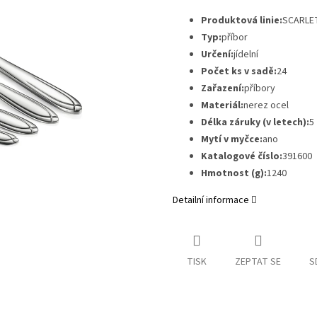
Produktová linie:
SCARLE
Typ:
příbor
Určení:
jídelní
Počet ks v sadě:
24
Zařazení:
příbory
Materiál:
nerez ocel
Délka záruky (v letech):
5
Mytí v myčce:
ano
Katalogové číslo:
391600
Hmotnost (g):
1240
Detailní informace
TISK
ZEPTAT SE
S