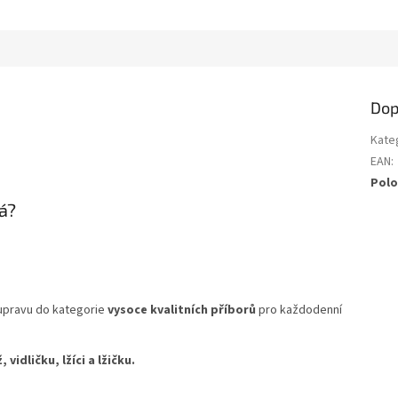
Dop
Kate
EAN
:
Polo
á?
oupravu do kategorie
vysoce kvalitních příborů
pro každodenní
ž, vidličku, lžíci a lžičku.