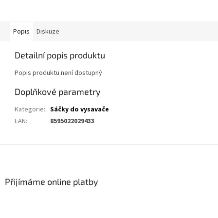
Popis
Diskuze
Detailní popis produktu
Popis produktu není dostupný
Doplňkové parametry
Kategorie
:
Sáčky do vysavače
EAN
:
8595022029433
Z
á
p
a
Přijímáme online platby
t
í