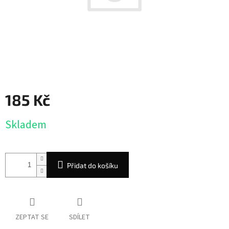
185 Kč
Měrná
Skladem
cena:
Přidat do košíku
ZEPTAT SE
SDÍLET