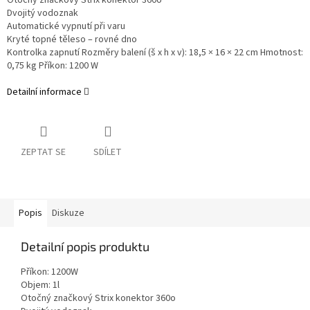
Otočný značkový Strix konektor 360o
Dvojitý vodoznak
Automatické vypnutí při varu
Kryté topné těleso – rovné dno
Kontrolka zapnutí Rozměry balení (š x h x v): 18,5 × 16 × 22 cm Hmotnost:
0,75 kg Příkon: 1200 W
Detailní informace
ZEPTAT SE
SDÍLET
Popis
Diskuze
Detailní popis produktu
Příkon: 1200W
Objem: 1l
Otočný značkový Strix konektor 360o