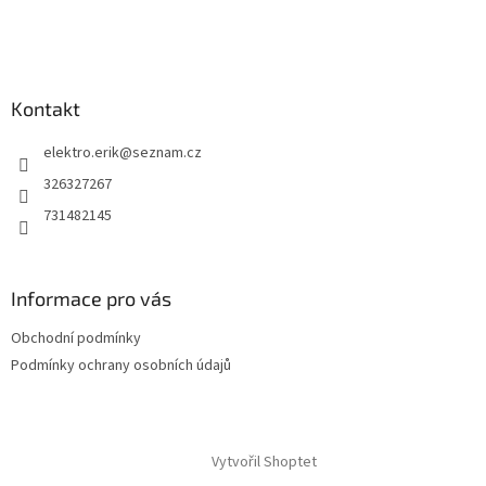
í
Kontakt
elektro.erik
@
seznam.cz
326327267
731482145
Informace pro vás
Obchodní podmínky
Podmínky ochrany osobních údajů
Vytvořil Shoptet