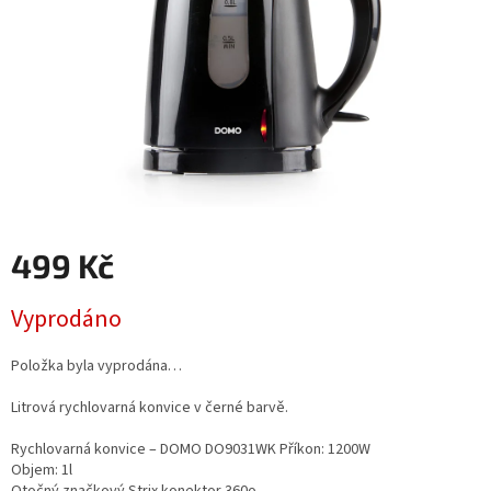
499 Kč
Měrná
Vyprodáno
cena:
Položka byla vyprodána…
Litrová rychlovarná konvice v černé barvě.
Rychlovarná konvice – DOMO DO9031WK Příkon: 1200W
Objem: 1l