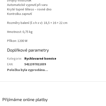
Dvojitý vodoznak
Automatické vypnutí při varu
Kryté topné těleso – rovné dno
Kontrolka zapnutí
Rozměry balení (š x h x v): 18,5 × 16 × 22 cm
Hmotnost: 0,75 kg
Příkon: 1200 W
Doplňkové parametry
Kategorie
:
Rychlovarné konvice
EAN
:
5411397011039
Položka byla vyprodána…
Z
á
p
a
Přijímáme online platby
t