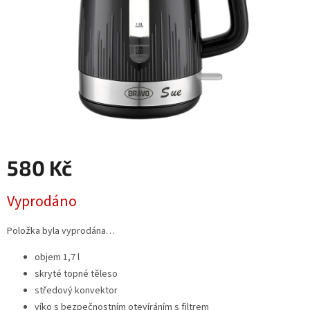
580 Kč
Měrná
Vyprodáno
cena:
Položka byla vyprodána…
objem 1,7 l
skryté topné těleso
středový konvektor
víko s bezpečnostním otevíráním s filtrem