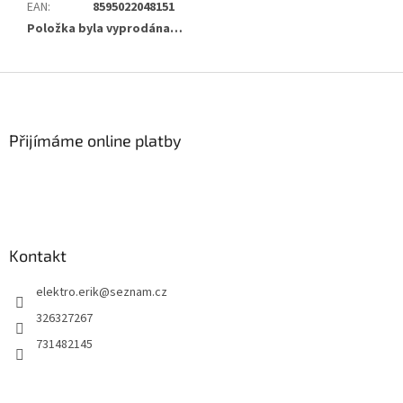
EAN
:
8595022048151
Položka byla vyprodána…
Z
á
p
a
Přijímáme online platby
t
í
Kontakt
elektro.erik
@
seznam.cz
326327267
731482145