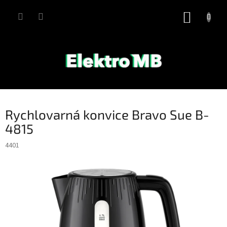
Přejít
na
NÁKUP
obsah
KOŠÍK
Rychlovarná konvice Bravo Sue B-
4815
4401