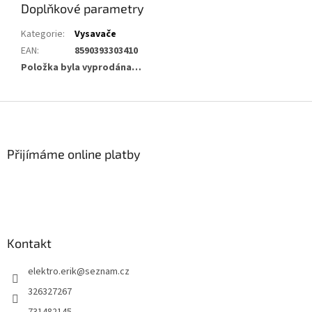
Doplňkové parametry
Kategorie
:
Vysavače
EAN
:
8590393303410
Položka byla vyprodána…
Z
á
p
a
Přijímáme online platby
t
í
Kontakt
elektro.erik
@
seznam.cz
326327267
731482145