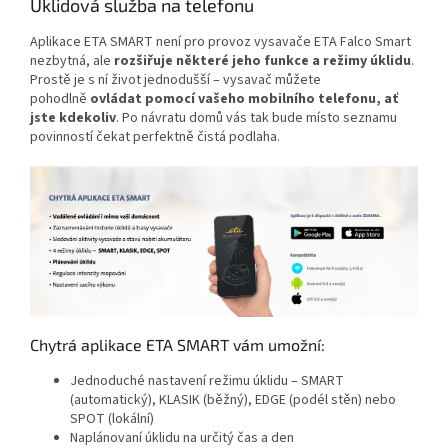
Úklidová služba na telefonu
Aplikace ETA SMART není pro provoz vysavače ETA Falco Smart
nezbytná, ale
rozšiřuje některé jeho funkce a režimy úklidu
.
Prostě je s ní život jednodušší – vysavač můžete
pohodlně
ovládat pomocí vašeho mobilního telefonu, ať
jste kdekoliv
. Po návratu domů vás tak bude místo seznamu
povinností čekat perfektně čistá podlaha.
Chytrá aplikace ETA SMART vám umožní:
Jednoduché nastavení režimu úklidu – SMART
(automatický), KLASIK (běžný), EDGE (podél stěn) nebo
SPOT (lokální)
Naplánovaní úklidu na určitý čas a den