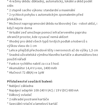
* 4 režimy úklidu: důkladný, automatický, lokální a úklid podél
stěn
* 2 stupně sacího výkonu: standardní a maximální
* 2 rychlosti pohybu s automatickým zpomalením před
překážkou
* Možnost naprogramování úklidu na libovolný čas - robot uklízí, i
když nejste doma
* Virtuální zeď umožnuje pomocí infračerveného paprsku
ohraničit prostor, kde vysavač nemá uklízet
* Vhodný pro úklid všech typů tvrdých podlah a koberců s
výškou vlasu do 1 cm
* Lehce přejíždí přechodové lišty i nerovnosti až do výšky 1,5 cm
* Snadná uživatelská výměna hlavního kartáče a akumulátoru bez
použití nářadí
* Funkce rychlého nabití za cca 5 hod.
* Akumulátor 14,4 V Li-Ion, 2400 mAh
* Hlučnost 72 dB(A) re 1pW
Příslušenství součástí balení:
* Nabíjecí základna
* Napájecí adaptér 100-240 V (AC) / 19 V (DC) 600 mA
* Dálkový ovladač
* 2 náhradní postranní kartáče
* Speciální rotační a lamelový kartáč