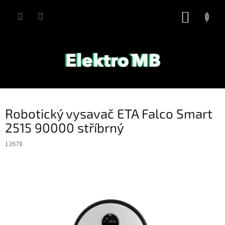
Přejít
na
NÁKUP
obsah
KOŠÍK
Robotický vysavač ETA Falco Smart
2515 90000 stříbrný
12678