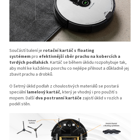
Součástí balení je
rotační kartáč s floating
systémem
pro
efektivnější sběr prachu na kobercích a
tvrdých podlahách
. Kartáč se během úklidu rozpohybuje tak,
aby mohl ke každému povrchu co nejlépe přilnout a důkladně jej
zbavit prachu a drobků.
O šetrný úklid podlah z choulostivých materiálů se postará
speciální
lamelový kartáč
, který je vhodný i pro použití s
mopem. Další
dva postranní kartáče
zajistí úklid v rozích a
podél stěn.