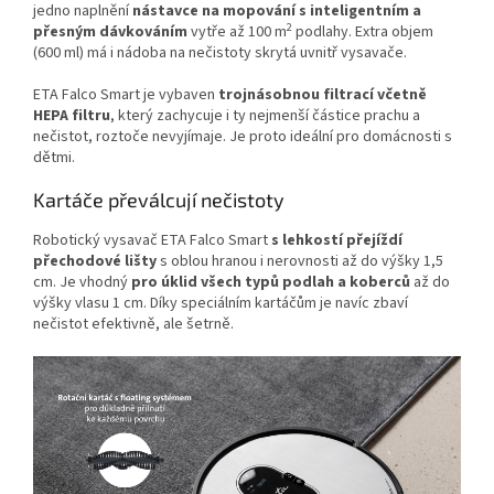
jedno naplnění
nástavce na mopování s inteligentním a
2
přesným dávkováním
vytře až 100 m
podlahy. Extra objem
(600 ml) má i nádoba na nečistoty skrytá uvnitř vysavače.
ETA Falco Smart je vybaven
trojnásobnou filtrací včetně
HEPA filtru
, který zachycuje i ty nejmenší částice prachu a
nečistot, roztoče nevyjímaje. Je proto ideální pro domácnosti s
dětmi.
Kartáče převálcují nečistoty
Robotický vysavač ETA Falco Smart
s lehkostí přejíždí
přechodové lišty
s oblou hranou i nerovnosti až do výšky 1,5
cm. Je vhodný
pro úklid všech typů podlah a koberců
až do
výšky vlasu 1 cm. Díky speciálním kartáčům je navíc zbaví
nečistot efektivně, ale šetrně.