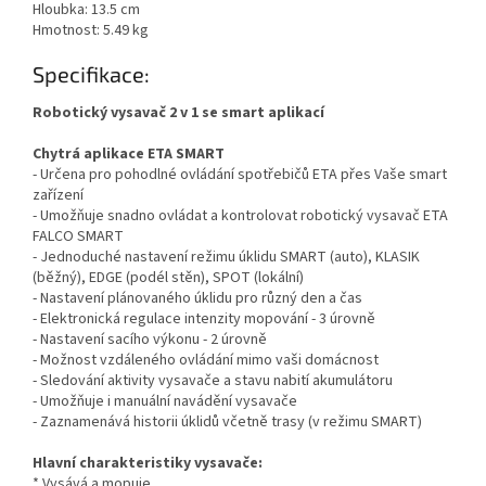
Hloubka: 13.5 cm
Hmotnost: 5.49 kg
Specifikace:
Robotický vysavač 2 v 1 se smart aplikací
Chytrá aplikace ETA SMART
- Určena pro pohodlné ovládání spotřebičů ETA přes Vaše smart
zařízení
- Umožňuje snadno ovládat a kontrolovat robotický vysavač ETA
FALCO SMART
- Jednoduché nastavení režimu úklidu SMART (auto), KLASIK
(běžný), EDGE (podél stěn), SPOT (lokální)
- Nastavení plánovaného úklidu pro různý den a čas
- Elektronická regulace intenzity mopování - 3 úrovně
- Nastavení sacího výkonu - 2 úrovně
- Možnost vzdáleného ovládání mimo vaši domácnost
- Sledování aktivity vysavače a stavu nabití akumulátoru
- Umožňuje i manuální navádění vysavače
- Zaznamenává historii úklidů včetně trasy (v režimu SMART)
Hlavní charakteristiky vysavače:
* Vysává a mopuje