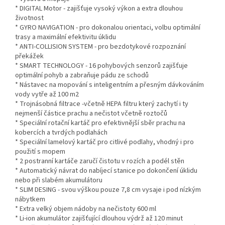
* DIGITAL Motor - zajišťuje vysoký výkon a extra dlouhou
životnost
* GYRO NAVIGATION - pro dokonalou orientaci, volbu optimální
trasy a maximální efektivitu úklidu
* ANTI-COLLISION SYSTEM - pro bezdotykové rozpoznání
překážek
* SMART TECHNOLOGY - 16 pohybových senzorů zajišťuje
optimální pohyb a zabraňuje pádu ze schodů
* Nástavec na mopování s inteligentním a přesným dávkováním
vody vytře až 100 m2
* Trojnásobná filtrace -včetně HEPA filtru který zachytí i ty
nejmenší částice prachu a nečistot včetně roztočů
* Speciální rotační kartáč pro efektivnější sběr prachu na
kobercích a tvrdých podlahách
* Speciální lamelový kartáč pro citlivé podlahy, vhodný i pro
použití s mopem
* 2 postranní kartáče zaručí čistotu v rozích a podél stěn
* Automatický návrat do nabíjecí stanice po dokončení úklidu
nebo při slabém akumulátoru
* SLIM DESING - svou výškou pouze 7,8 cm vysaje i pod nízkým
nábytkem
* Extra velký objem nádoby na nečistoty 600 ml
* Li-ion akumulátor zajišťující dlouhou výdrž až 120 minut