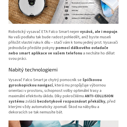
Robotický vysavač ETA Falco Smart nejen
vysává, ale i mopuje
.
Na vaši podlahu tak bude radost pohledět, aniž byste museli
přiložit vlastní ruku k dílu – stačí vám k tomu jediný prst. Vysavači
jednoduše předáte pokyny
pomocí dálkového ovladače
nebo smart aplikace ve vašem telefonu
a necháte ho dělat
svou práci.
Nabitý technologiemi
Vysavač Falco Smart je chytrý pomocník se
špičkovou
gyroskopickou navigací
, která mu propůjčuje výbornou
orientaci v prostoru, schopnost volby optimální trasy a
maximální efektivitu úklidu. Díky pokročilému
ANTI-COLLISION
systému
zvládá
bezdotykově rozpoznávat překážky
, před
kterými vždy automaticky zpomalí. Škod na nábytku a
dekoracích se tak nemusíte bát.