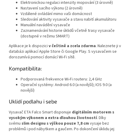
Elektronickou regulaci intenzity mopování (3 úrovně)
Nastavení sacího výkonu (2 úrovně)
Vzdálené ovládání mimo vaši domácnost
Sledování aktivity vysavače a stavu nabití akumulátoru
Manuální navádění vysavače
Zaznamenávání historie úklidů včetně trasy vysavače
(dostupné v režimu SMART)
Aplikace je k dispozici
v češtině a zcela zdarma
. Naleznete ji v
databázi aplikací Apple Store či Google Play. S vysavačem se
dorozumívá pomocí domácí Wi-Fi sítě.
Kompatibilita:
Podporovaná frekvence Wi-Fi routeru: 2,4 GHz
Operační systémy: Android 6.0 (a novější); IOS 9.0 (a
novější)
Uklidí podlahu i sebe
Vysavač ETA Falco Smart disponuje
digitálním motorem s
vysokým výkonem a extra dlouhou životností
. Díky
svému
slim designu s výškou pouze 7,8 cm
vysaje bez
problémů i pod nábytkem a gaučem. Po dokončení úklidu jej