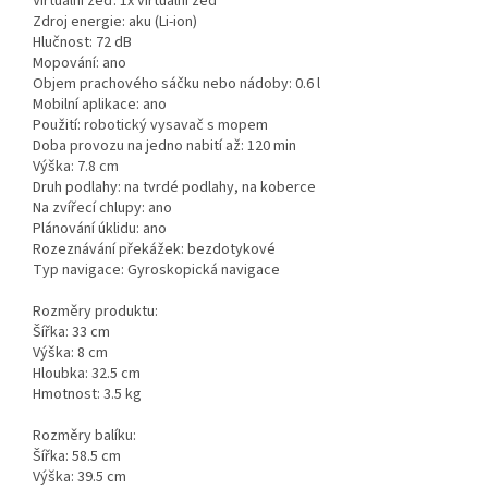
Virtuální zeď: 1x virtuální zeď
Zdroj energie: aku (Li-ion)
Hlučnost: 72 dB
Mopování: ano
Objem prachového sáčku nebo nádoby: 0.6 l
Mobilní aplikace: ano
Použití: robotický vysavač s mopem
Doba provozu na jedno nabití až: 120 min
Výška: 7.8 cm
Druh podlahy: na tvrdé podlahy, na koberce
Na zvířecí chlupy: ano
Plánování úklidu: ano
Rozeznávání překážek: bezdotykové
Typ navigace: Gyroskopická navigace
Rozměry produktu:
Šířka: 33 cm
Výška: 8 cm
Hloubka: 32.5 cm
Hmotnost: 3.5 kg
Rozměry balíku:
Šířka: 58.5 cm
Výška: 39.5 cm