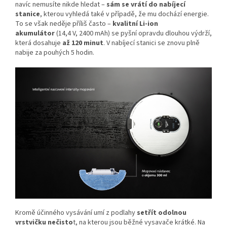
navíc nemusíte nikde hledat –
sám se vrátí do nabíjecí
stanice
, kterou vyhledá také v případě, že mu dochází energie.
To se však neděje příliš často –
kvalitní Li-ion
akumulátor
(14,4 V, 2400 mAh) se pyšní opravdu dlouhou výdrží,
která dosahuje
až 120 minut
. V nabíjecí stanici se znovu plně
nabije za pouhých 5 hodin.
Kromě účinného vysávání umí z podlahy
setřít odolnou
vrstvičku nečisto
t, na kterou jsou běžné vysavače krátké. Na