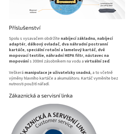
Příslušenství
Spolu s vysavačem obdržíte
nabíjecí základnu
,
nabíjecí
adaptér
,
dálkový ovladač
,
dva náhradní postranní
kartáče
,
speciální rotační a lamelový kartáč
,
dvě
mopovací textilie
,
náhradní HEPA filtr
,
nástavec na
mopování
s 300ml zásobníkem na vodu a
virtuální zeď
.
Veškerá
manipulace je uživatelsky snadná
, a to včetně
výměny hlavního kartáče a akumulátoru. Kartáč vyměníte bez
nutnosti použití nářadí.
Zákaznická a servisní linka