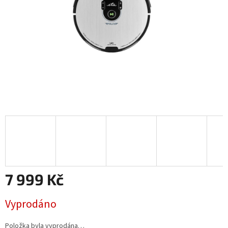
7 999 Kč
Měrná
Vyprodáno
cena:
Položka byla vyprodána…