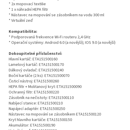
* 2x mopovací textilie
* 1 x náhradní HEPA filtr
* Nástavec na mopování se zásobníkem na vodu 300 ml
* Virtuální zeď
Kompatibilita:
* Podporovaná frekvence Wi-Fi routeru 2,4 GHz
* Operační systémy: Android 6.0 (a novější); IOS 9.0 (a novější)
Dokoupitelné příslušenství:
Hlavní kartáč: ETA151500160
Lamelový kartáč: ETA151500170
Dálkový ovladač: ETA151500240
Boční kartáče (2 ks): ETA151500070
Čisticí nástroj: ETA151500260
HEPA filtr + Molitanový kryt: ETA151500090
Ochranný filtr: ETA151500220
Zásobník na nečistoty: ETA151500110
Nabíjecí stanice: ETA151500210
Napájecí adaptér: ETA151500250
Nástavec na mopování se zásobníkem ETA151500120
Kryt hlavního kartáče: ETA151500150
Akumulátor: ETA151500190