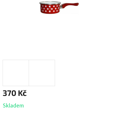
370 Kč
Měrná
Skladem
cena: