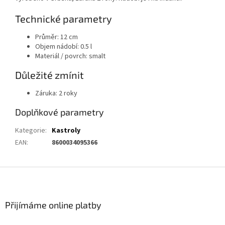
Technické parametry
Průměr: 12 cm
Objem nádobí: 0.5 l
Materiál / povrch: smalt
Důležité zmínit
Záruka: 2 roky
Doplňkové parametry
Kategorie
:
Kastroly
EAN
:
8600034095366
Z
á
p
a
Přijímáme online platby
t