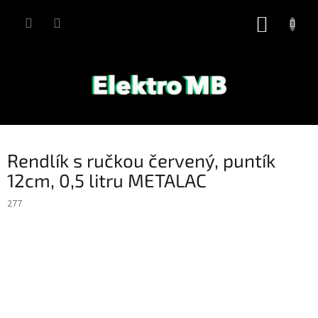
Přejít
na
NÁKUP
obsah
KOŠÍK
Rendlík s ručkou červený, puntík
12cm, 0,5 litru METALAC
277