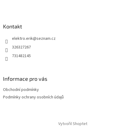
í
Kontakt
elektro.erik
@
seznam.cz
326327267
731482145
Informace pro vás
Obchodní podmínky
Podmínky ochrany osobních údajů
Vytvořil Shoptet