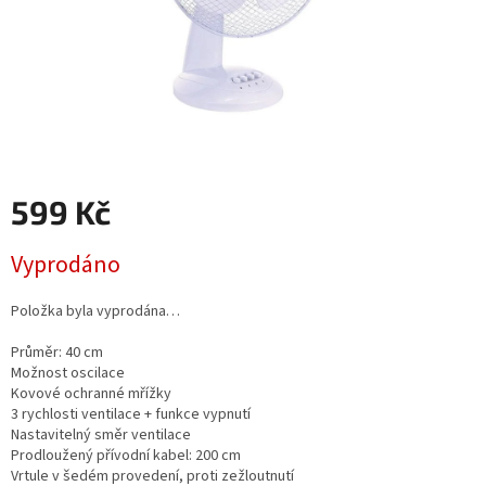
599 Kč
Měrná
Vyprodáno
cena:
Položka byla vyprodána…
Průměr: 40 cm
Možnost oscilace
Kovové ochranné mřížky
3 rychlosti ventilace + funkce vypnutí
Nastavitelný směr ventilace
Prodloužený přívodní kabel: 200 cm
Vrtule v šedém provedení, proti zežloutnutí