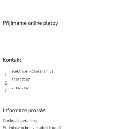
Z
á
p
a
Přijímáme online platby
t
í
Kontakt
elektro.erik
@
seznam.cz
326327267
731482145
Informace pro vás
Obchodní podmínky
Podmínky ochrany osobních údajů