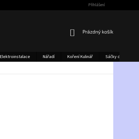
Přihlášení
NÁKUPNÍ
Prázdný košík
KOŠÍK
Elektroinstalace
Nářadí
Koření Kulinář
Sáčky do vysava