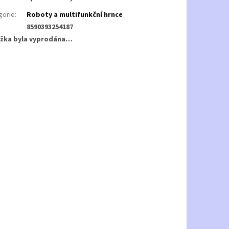
gorie
:
Roboty a multifunkční hrnce
8590393254187
žka byla vyprodána…