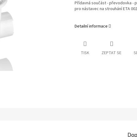
Přídavná součást - převodovka - 
pro nástavec na strouhání ETA 002
Detailní informace
TISK
ZEPTAT SE
S
Dop