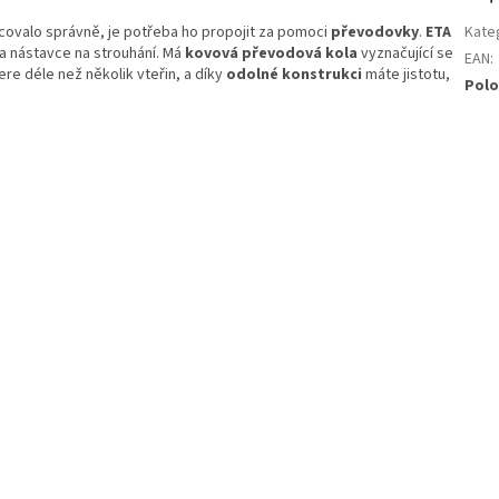
ovalo správně, je potřeba ho propojit za pomoci
převodovky
.
ETA
Kate
a nástavce na strouhání. Má
kovová převodová kola
vyznačující se
EAN
:
 déle než několik vteřin, a díky
odolné konstrukci
máte jistotu,
Polo