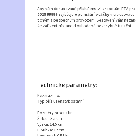
Aby vám dokupované příslušenství k robotům ETA prac
0028 99999
zajišťuje
optimální otáčky
u citrusovače 
tichým a bezpečným provozem. Sestavení vám nezabere
že zařízení zůstane dlouhodobě bezchybně funkční.
Technické parametry:
Nezařazeno:
Typ příslušenství: ostatní
Rozměry produktu:
Šířka: 13.5 cm
Výška: 14.5 cm
Hloubka: 12 cm
Hmotnost: 0.57 kg