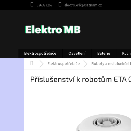
Přejít
326327267
elektro.erik@seznam.cz
na
obsah
Elektrospotřebiče
Osvětlení
Baterie
Kuch
Domů
Elektrospotřebiče
Roboty a multifunkční
Příslušenství k robotům ETA