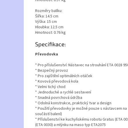
Rozměry balíku:
Šířka: 14.5 cm
Výška: 15 cm
Hloubka: 12.5 cm
Hmotnost: 0.76 kg
Specifikace:
Převodovka
* Pro příslušenství: Nástavec na strouhání ETA 0028 9
* Bezpečný provoz
* Pro zajištění optimálních otáček
* Kovová převodová kola
* Velmi tichý chod
* Jednoduché a rychlé sestavení
* Snadná povrchová údržba
* Odolná konstrukce, praktický tvar a design
* Použití převodovky je možné pouze s nástavcem na 
součástí balení)
* Příslušenství ke kuchyňskému robotu Gratus (ETA 00
(ETA 0030) a mlýnku na maso typ ETA2075