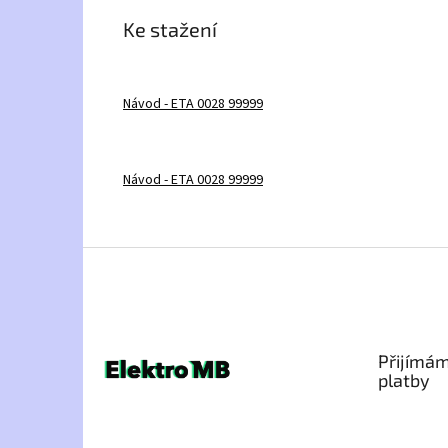
Ke stažení
Návod - ETA 0028 99999
Návod - ETA 0028 99999
Z
á
p
a
t
Přijímám
í
platby