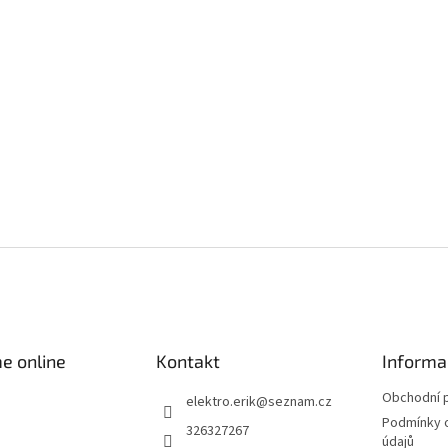
e online
Kontakt
Informa
Obchodní 
elektro.erik
@
seznam.cz
Podmínky 
326327267
údajů