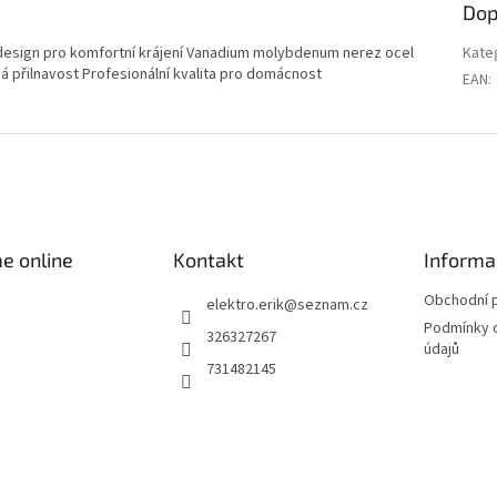
Dop
ní design pro komfortní krájení Vanadium molybdenum nerez ocel
Kate
 přilnavost Profesionální kvalita pro domácnost
EAN
:
e online
Kontakt
Informa
Obchodní 
elektro.erik
@
seznam.cz
Podmínky 
326327267
údajů
731482145