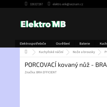
Přejít
326327267
elektro.erik@seznam.cz
na
obsah
Elektrospotřebiče
Osvětlení
Baterie
Kuch
Domů
Kuchyňské náčiní
Nože a brousky
P
PORCOVACÍ kovaný nůž - BRA 
Značka:
BRA EFFICIENT