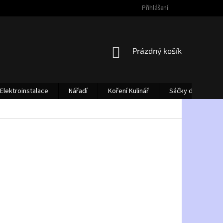
Přihlášení
NÁKUPNÍ
Prázdný košík
KOŠÍK
Elektroinstalace
Nářadí
Koření Kulinář
Sáčky do vysava