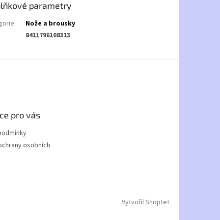
lňkové parametry
gorie
:
Nože a brousky
8411796108313
ce pro vás
podmínky
ochrany osobních
Vytvořil Shoptet