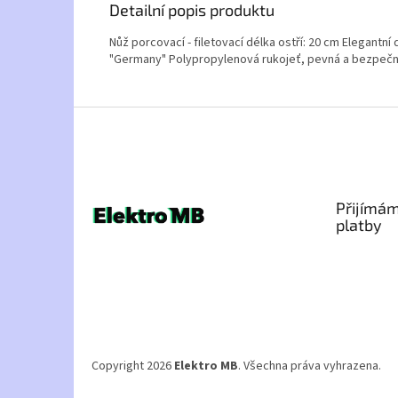
Detailní popis produktu
Nůž porcovací - filetovací délka ostří: 20 cm Elegant
"Germany" Polypropylenová rukojeť, pevná a bezpečná
Z
á
p
a
t
Přijímám
í
platby
Copyright 2026
Elektro MB
. Všechna práva vyhrazena.