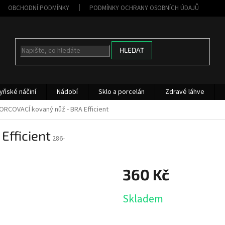
OBCHODNÍ PODMÍNKY
PODMÍNKY OCHRANY OSOBNÍCH ÚDAJŮ
HLEDAT
yňské náčiní
Nádobí
Sklo a porcelán
Zdravé láhve
ORCOVACÍ kovaný nůž - BRA Efficient
Efficient
286-
360 Kč
Měrná
Skladem
cena: