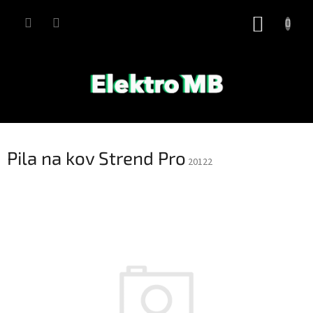
Přejít
na
NÁKUP
obsah
KOŠÍK
Pila na kov Strend Pro
20122