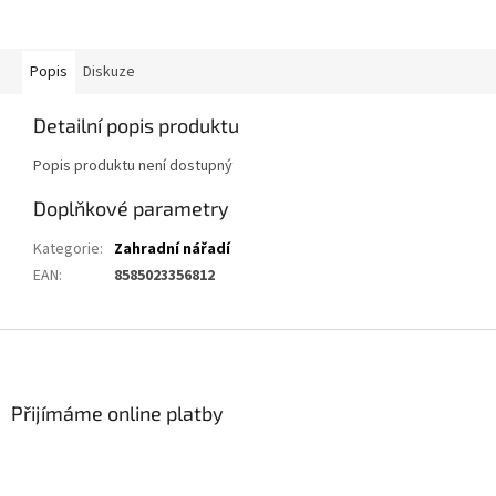
Popis
Diskuze
Detailní popis produktu
Popis produktu není dostupný
Doplňkové parametry
Kategorie
:
Zahradní nářadí
EAN
:
8585023356812
Z
á
p
a
Přijímáme online platby
t
í