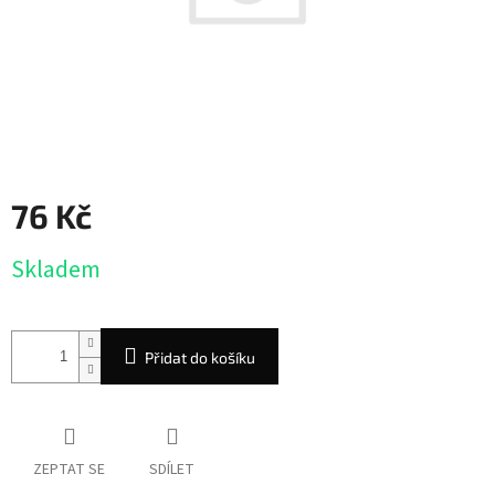
76 Kč
Měrná
Skladem
cena:
Přidat do košíku
ZEPTAT SE
SDÍLET