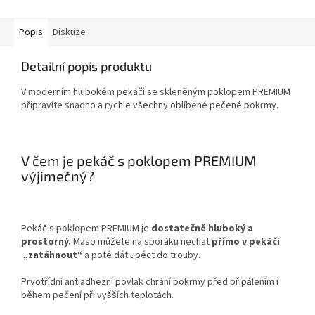
Popis
Diskuze
Detailní popis produktu
V moderním hlubokém pekáči se skleněným poklopem PREMIUM
připravíte snadno a rychle všechny oblíbené pečené pokrmy.
V čem je pekáč s poklopem PREMIUM
výjimečný?
Pekáč s poklopem PREMIUM je
dostatečně hluboký a
prostorný.
Maso můžete na sporáku nechat
přímo v pekáči
„zatáhnout“
a poté dát upéct do trouby.
Prvotřídní antiadhezní povlak chrání pokrmy před připálením i
během pečení při vyšších teplotách.