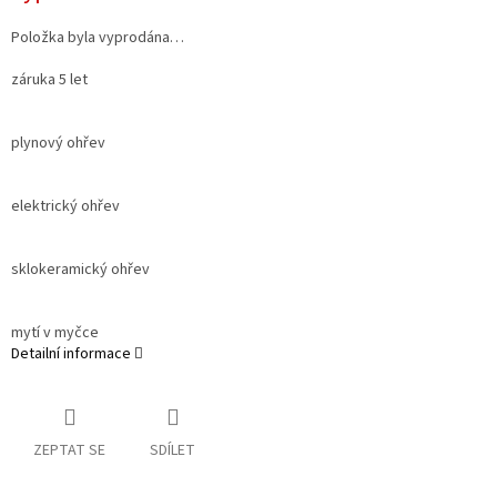
Položka byla vyprodána…
záruka 5 let
plynový ohřev
elektrický ohřev
sklokeramický ohřev
mytí v myčce
Detailní informace
ZEPTAT SE
SDÍLET