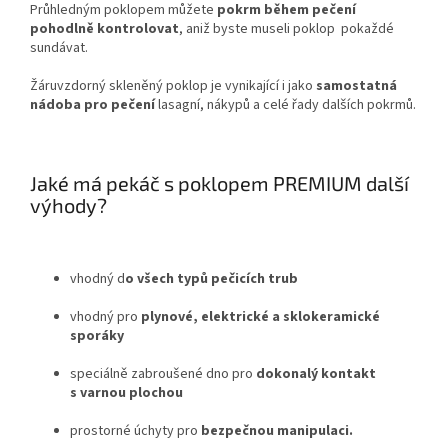
Průhledným poklopem můžete
pokrm během pečení
pohodlně kontrolovat
, aniž byste museli poklop pokaždé
sundávat.
Žáruvzdorný skleněný poklop je vynikající i jako
samostatná
nádoba pro pečení
lasagní, nákypů a celé řady dalších pokrmů.
Jaké má pekáč s poklopem PREMIUM další
výhody?
vhodný d
o všech typů pečicích trub
vhodný pro
plynové, elektrické a sklokeramické
sporáky
speciálně zabroušené dno pro
dokonalý kontakt
s varnou plochou
prostorné úchyty pro
bezpečnou manipulaci.