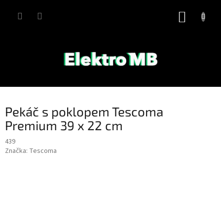
Přejít
na
NÁKUP
obsah
KOŠÍK
Pekáč s poklopem Tescoma
Premium 39 x 22 cm
439
Značka:
Tescoma