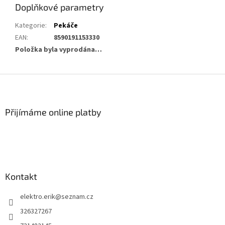
Doplňkové parametry
Kategorie
:
Pekáče
EAN
:
8590191153330
Položka byla vyprodána…
Z
á
p
a
Přijímáme online platby
t
í
Kontakt
elektro.erik
@
seznam.cz
326327267