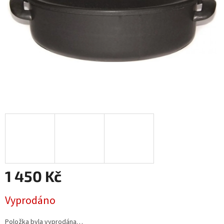
1 450 Kč
Měrná
Vyprodáno
cena:
Položka byla vyprodána…