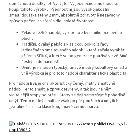
domácností desítky let. Využijte i Vy jedinečnou možnost ke
koupi tohoto výrobku. Přednostmi jsou vysokojakostní
smalt, tloušťka stěny 2 mm, absolutně zdravotně nezávadný
způsob pečení a vaření a dlouholetá životnost.
Zvláště těžké nádobí, vyrobeno z kvalitního ocelového
plechu
Tradiční, oválný pekáč s klasickou poklicí z řady
jedinečného smaltovaného nádobí, které začala vyrábět
již firma SFINX, a které se po generace používá ve většině
českých domácností
Uvnitř je nanesen typický, tmavě modrý kobaltový smalt a
vně výrobku je pro toto nádobí charakteristická plasticita
Pro nádobí BSE je charakteristický černý, matný smalt vně
nádob. Tento smalt je zprvu otevřený, a tak jsou na něm
viditelnější stopy po otěru. Stopy se dají samozřejmě pohodlně
umýt. Tento matný smalt se však po pár použitích a umytích
„zatáhne“ a získá klasickou, tmavě černou barvu.