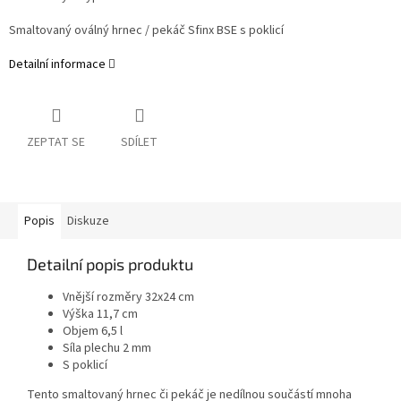
Smaltovaný oválný hrnec / pekáč Sfinx BSE s poklicí
Detailní informace
ZEPTAT SE
SDÍLET
Popis
Diskuze
Detailní popis produktu
Vnější rozměry 32x24 cm
Výška 11,7 cm
Objem 6,5 l
Síla plechu 2 mm
S poklicí
Tento smaltovaný hrnec či pekáč je nedílnou součástí mnoha