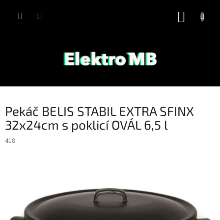
Přejít
na
NÁKUP
obsah
KOŠÍK
Pekáč BELIS STABIL EXTRA SFINX
32x24cm s poklicí OVÁL 6,5 l
418