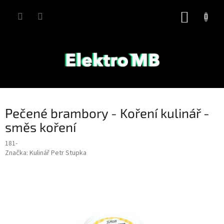
Přejít
na
NÁKUP
obsah
KOŠÍK
Pečené brambory - Koření kulinář -
směs koření
181-
Značka:
Kulinář Petr Stupka