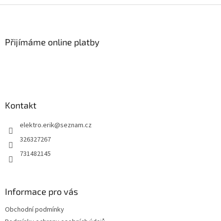
Z
á
p
a
Přijímáme online platby
t
í
Kontakt
elektro.erik
@
seznam.cz
326327267
731482145
Informace pro vás
Obchodní podmínky