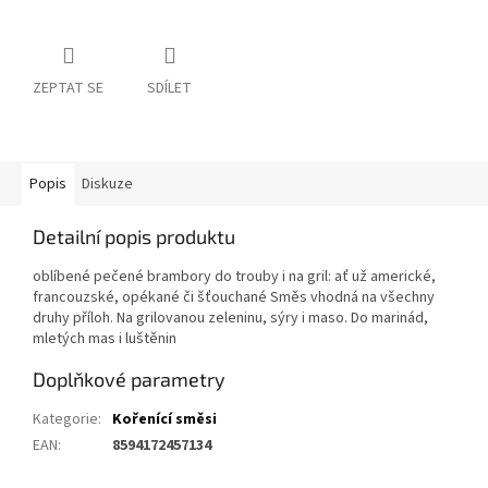
ZEPTAT SE
SDÍLET
Popis
Diskuze
Detailní popis produktu
oblíbené pečené brambory do trouby i na gril: ať už americké,
francouzské, opékané či šťouchané Směs vhodná na všechny
druhy příloh. Na grilovanou zeleninu, sýry i maso. Do marinád,
mletých mas i luštěnin
Doplňkové parametry
Kategorie
:
Kořenící směsi
EAN
:
8594172457134