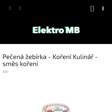
Přejít
na
NÁKUP
obsah
KOŠÍK
Pečená žebírka - Koření Kulinář -
směs koření
315-