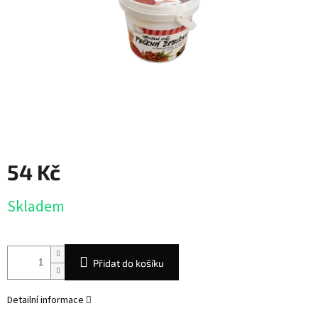
54 Kč
Měrná
Skladem
cena:
Přidat do košíku
Detailní informace