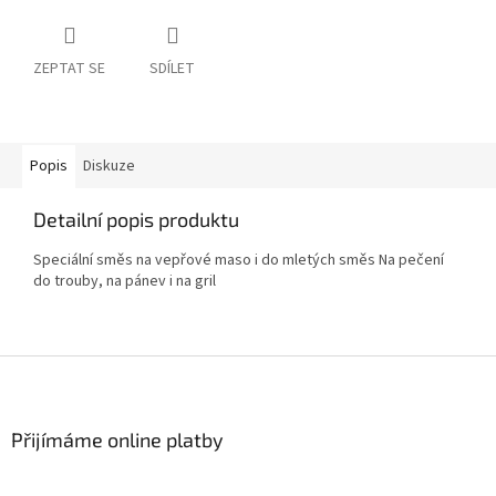
ZEPTAT SE
SDÍLET
Popis
Diskuze
Detailní popis produktu
Speciální směs na vepřové maso i do mletých směs Na pečení
do trouby, na pánev i na gril
Z
á
p
a
Přijímáme online platby
t
í