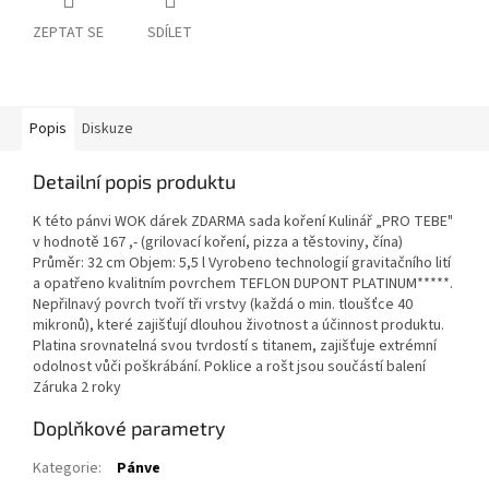
ZEPTAT SE
SDÍLET
Popis
Diskuze
Detailní popis produktu
K této pánvi WOK dárek ZDARMA sada koření Kulinář „PRO TEBE"
v hodnotě 167 ,- (grilovací koření, pizza a těstoviny, čína)
Průměr: 32 cm Objem: 5,5 l Vyrobeno technologií gravitačního lití
a opatřeno kvalitním povrchem TEFLON DUPONT PLATINUM*****.
Nepřilnavý povrch tvoří tři vrstvy (každá o min. tloušťce 40
mikronů), které zajišťují dlouhou životnost a účinnost produktu.
Platina srovnatelná svou tvrdostí s titanem, zajišťuje extrémní
odolnost vůči poškrábání. Poklice a rošt jsou součástí balení
Záruka 2 roky
Doplňkové parametry
Kategorie
:
Pánve