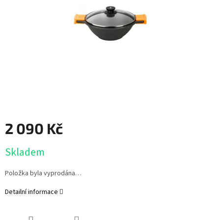
2 090 Kč
Měrná
Skladem
cena:
Položka byla vyprodána…
Detailní informace