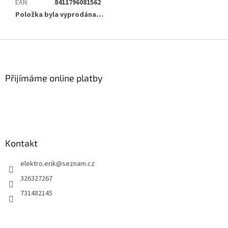
EAN
:
8411796081562
Položka byla vyprodána…
Z
á
p
a
Přijímáme online platby
t
í
Kontakt
elektro.erik
@
seznam.cz
326327267
731482145