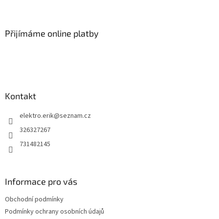
Z
á
p
a
Přijímáme online platby
t
í
Kontakt
elektro.erik
@
seznam.cz
326327267
731482145
Informace pro vás
Obchodní podmínky
Podmínky ochrany osobních údajů