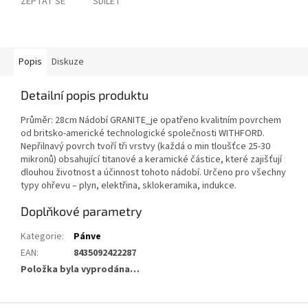
ZEPTAT SE
SDÍLET
Popis
Diskuze
Detailní popis produktu
Průměr: 28cm Nádobí GRANITE_je opatřeno kvalitním povrchem
od britsko-americké technologické společnosti WITHFORD.
Nepřilnavý povrch tvoří tři vrstvy (každá o min tloušťce 25-30
mikronů) obsahující titanové a keramické částice, které zajišťují
dlouhou životnost a účinnost tohoto nádobí. Určeno pro všechny
typy ohřevu – plyn, elektřina, sklokeramika, indukce.
Doplňkové parametry
Kategorie
:
Pánve
EAN
:
8435092422287
Položka byla vyprodána…