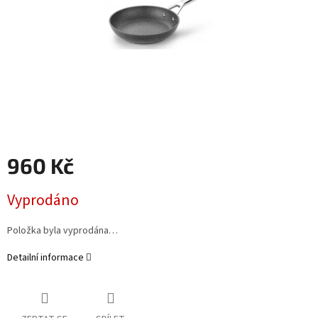
960 Kč
Měrná
Vyprodáno
cena:
Položka byla vyprodána…
Detailní informace