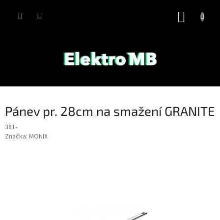
Přejít
na
NÁKUP
obsah
KOŠÍK
Pánev pr. 28cm na smažení GRANITE
381-
Značka:
MONIX