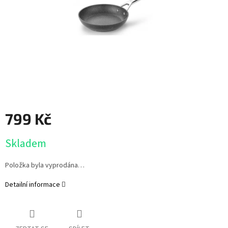
799 Kč
Měrná
Skladem
cena:
Položka byla vyprodána…
Detailní informace