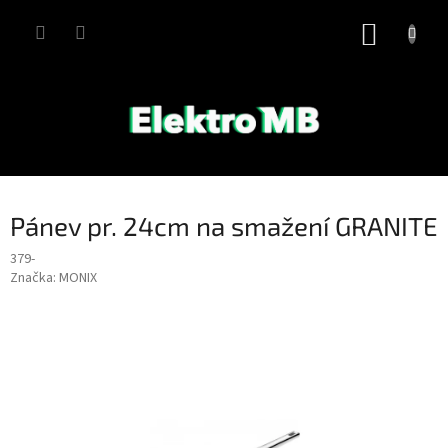
Přejít
na
NÁKUP
obsah
KOŠÍK
Pánev pr. 24cm na smažení GRANITE
379-
Značka:
MONIX