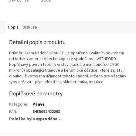
ZEPTAT SE
SDÍLET
Popis
Diskuze
Detailní popis produktu
Průměr: 24cm Nádobí GRANITE_je opatřeno kvalitním povrchem
od britsko-americké technologické společnosti WITHFORD.
Nepřilnavý povrch tvoří tři vrstvy (každá o min tloušťce 25-30
mikronů) obsahující titanové a keramické částice, které zajišťují
dlouhou životnost a účinnost tohoto nádobí. Určeno pro všechny
typy ohřevu – plyn, elektřina, sklokeramika, indukce.
Doplňkové parametry
Kategorie
:
Pánve
EAN
:
8435092422263
Položka byla vyprodána…