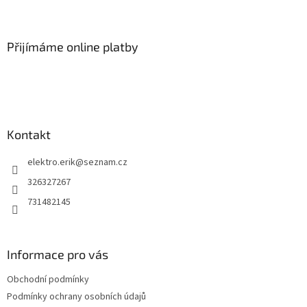
Z
á
p
a
Přijímáme online platby
t
í
Kontakt
elektro.erik
@
seznam.cz
326327267
731482145
Informace pro vás
Obchodní podmínky
Podmínky ochrany osobních údajů