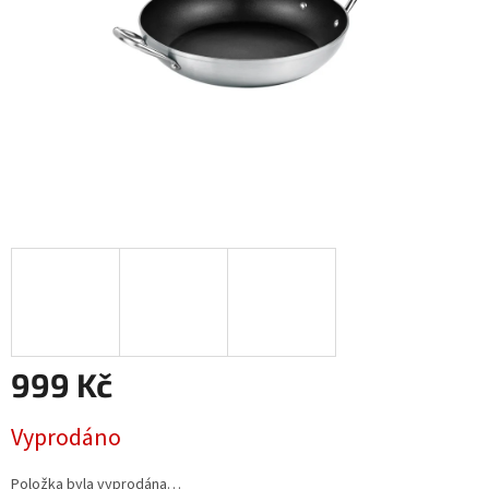
999 Kč
Měrná
Vyprodáno
cena:
Položka byla vyprodána…