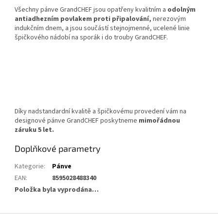
Všechny pánve GrandCHEF jsou opatřeny kvalitním a
odolným
antiadhezním povlakem proti připalování,
nerezovým
indukčním dnem, a jsou součástí stejnojmenné, ucelené linie
špičkového nádobí na sporák i do trouby GrandCHEF.
Díky nadstandardní kvalitě a špičkovému provedení vám na
designové pánve GrandCHEF poskytneme
mimořádnou
záruku 5 let.
Doplňkové parametry
Kategorie
:
Pánve
EAN
:
8595028488340
Položka byla vyprodána…