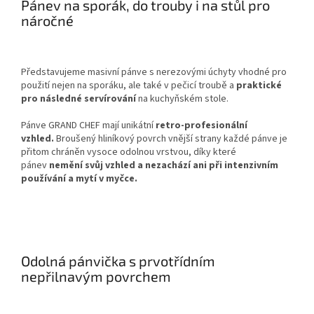
Pánev na sporák, do trouby i na stůl pro
náročné
Představujeme masivní pánve s nerezovými úchyty vhodné pro
použití nejen na sporáku, ale také v pečicí troubě a
praktické
pro následné servírování
na kuchyňském stole.
Pánve GRAND CHEF mají unikátní
retro-profesionální
vzhled.
Broušený hliníkový povrch vnější strany každé pánve je
přitom chráněn vysoce odolnou vrstvou, díky které
pánev
nemění svůj vzhled a nezachází ani při intenzivním
používání a mytí v myčce.
Odolná pánvička s prvotřídním
nepřilnavým povrchem