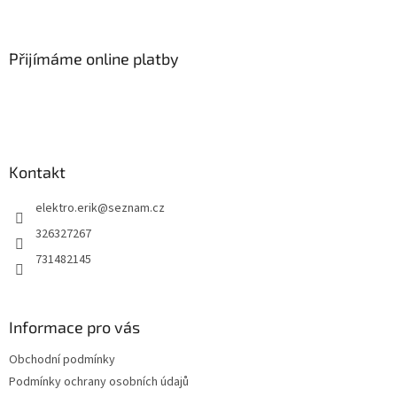
Z
á
p
a
Přijímáme online platby
t
í
Kontakt
elektro.erik
@
seznam.cz
326327267
731482145
Informace pro vás
Obchodní podmínky
Podmínky ochrany osobních údajů