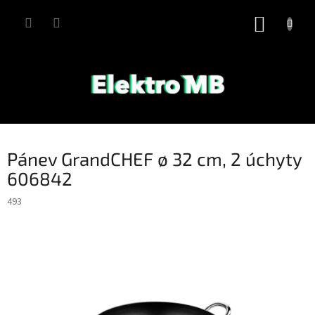
Přejít
na
NÁKUP
obsah
KOŠÍK
Pánev GrandCHEF ø 32 cm, 2 úchyty
606842
493