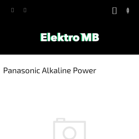
Přejít
na
NÁKUP
obsah
KOŠÍK
Panasonic Alkaline Power