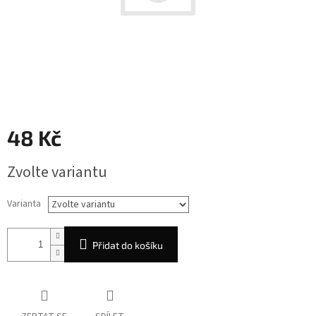
48 Kč
Měrná
Zvolte variantu
cena:
Varianta
Přidat do košíku