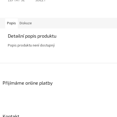
ZEPTAT SE
SDÍLET
Popis
Diskuze
Detailní popis produktu
Popis produktu není dostupný
Z
á
p
a
Přijímáme online platby
t
í
Kontakt