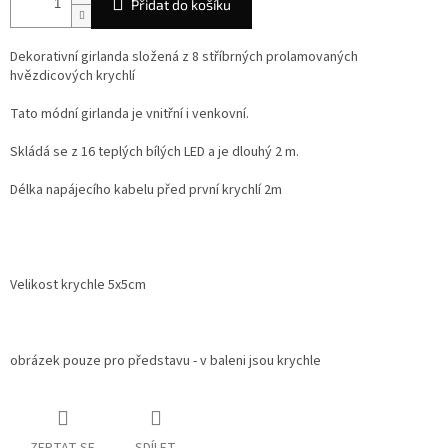
Přidat do košíku
Dekorativní girlanda složená z 8 stříbrných prolamovaných
hvězdicových krychlí
Tato módní girlanda je vnitřní i venkovní.
Skládá se z 16 teplých bílých LED a je dlouhý 2 m.
Délka napájecího kabelu před první krychlí 2m
Velikost krychle 5x5cm
obrázek pouze pro představu - v baleni jsou krychle