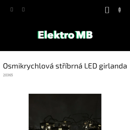
Přejít
na
NÁKUP
obsah
KOŠÍK
Osmikrychlová stříbrná LED girlanda
20365