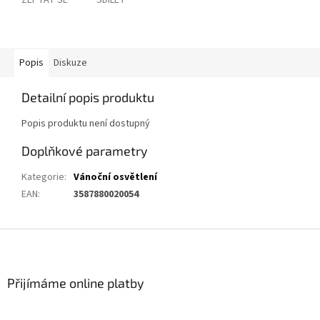
ZEPTAT SE
SDÍLET
Popis
Diskuze
Detailní popis produktu
Popis produktu není dostupný
Doplňkové parametry
Kategorie
:
Vánoční osvětlení
EAN
:
3587880020054
Z
á
p
a
Přijímáme online platby
t
í