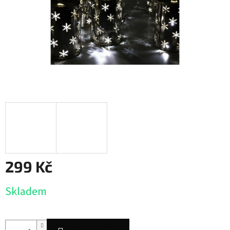
299 Kč
Měrná
Skladem
cena: